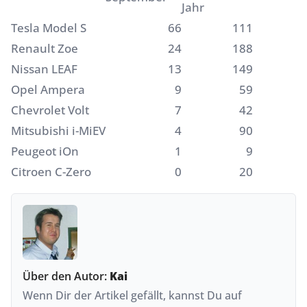
Jahr
Tesla Model S
66
111
Renault Zoe
24
188
Nissan LEAF
13
149
Opel Ampera
9
59
Chevrolet Volt
7
42
Mitsubishi i-MiEV
4
90
Peugeot iOn
1
9
Citroen C-Zero
0
20
Über den Autor:
Kai
Wenn Dir der Artikel gefällt, kannst Du auf