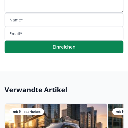
Einreichen
Verwandte Artikel
mit KI bearbeitet
mit KI 