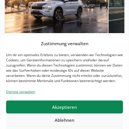
09. Juni 2026
2 Minuten
30. 
Zustimmung verwalten
Mitsubishi Outlander PHEV Leasing
Opel C
Um dir ein optimales Erlebnis zu bieten, verwenden wir Technologien wie
für Gewerbe: ab 113 Euro
mtl. 
Cookies, um Geräteinformationen zu speichern und/oder darauf
Der neue Mitsubishi Outlander Plug-in
Der Ope
zuzugreifen. Wenn du diesen Technologien zustimmst, können wir Daten
wie das Surfverhalten oder eindeutige IDs auf dieser Website
Hybrid will wieder als großer,
klassis
verarbeiten. Wenn du deine Zustimmung nicht erteilst oder zurückziehst,
komfortabler SUV mit viel Platz,
Alltag:
können bestimmte Merkmale und Funktionen beeinträchtigt werden.
kräftigem…
Dienste verwalten
Akzeptieren
Ablehnen