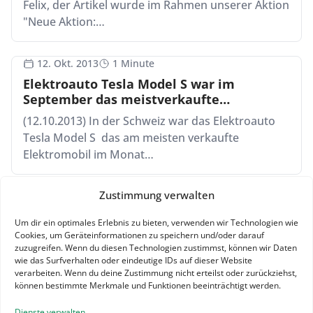
Felix, der Artikel wurde im Rahmen unserer Aktion
"Neue Aktion:…
12. Okt. 2013
1 Minute
Elektroauto Tesla Model S war im
September das meistverkaufte
Elektrofahrzeug in der Schweiz
(12.10.2013) In der Schweiz war das Elektroauto
Tesla Model S das am meisten verkaufte
Elektromobil im Monat…
Zustimmung verwalten
07. Okt. 2013
2 Minuten
Update 2: Neuzulassungen der
Um dir ein optimales Erlebnis zu bieten, verwenden wir Technologien wie
Elektroautos im September 2013 in
Cookies, um Geräteinformationen zu speichern und/oder darauf
Deutschland
zuzugreifen. Wenn du diesen Technologien zustimmst, können wir Daten
(07.10.2013) Der September war was die Anzahl
wie das Surfverhalten oder eindeutige IDs auf dieser Website
der Neuzulassungen von reinen Elektroautos
verarbeiten. Wenn du deine Zustimmung nicht erteilst oder zurückziehst,
durchwachsen, so liegt…
können bestimmte Merkmale und Funktionen beeinträchtigt werden.
Dienste verwalten