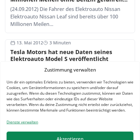
(Infografik)
(24.09.2012) Die Fahrer des Elektroauto Nissan
Elektroauto Nissan Leaf sind bereits über 100
Millionen Meilen…
13. Mai 2012
3 Minuten
Tesla Motors hat neue Daten seines
Elektroauto Model S veröffentlicht
(13.05.2012) Der Hersteller Tesla Motors hat neue
Zustimmung verwalten
Daten für sein Elektroauto Model S veröffentlicht.
Um dir ein optimales Erlebnis zu bieten, verwenden wir Technologien wie
[caption…
Cookies, um Geräteinformationen zu speichern und/oder darauf
zuzugreifen. Wenn du diesen Technologien zustimmst, können wir Daten
wie das Surfverhalten oder eindeutige IDs auf dieser Website
verarbeiten. Wenn du deine Zustimmung nicht erteilst oder zurückziehst,
können bestimmte Merkmale und Funktionen beeinträchtigt werden.
Dienste verwalten
Akzeptieren