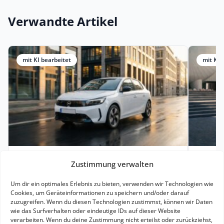
Verwandte Artikel
mit KI bearbeitet
mit KI 
30. März 2026
2 Minuten
19. J
Zustimmung verwalten
Opel Corsa Elektro Leasing: ab 149 €
MG4 El
Um dir ein optimales Erlebnis zu bieten, verwenden wir Technologien wie
mtl. ohne Bereitstellung
Ich fra
Cookies, um Geräteinformationen zu speichern und/oder darauf
Der Opel Corsa Electric Edition ist ein
schonm
zuzugreifen. Wenn du diesen Technologien zustimmst, können wir Daten
wie das Surfverhalten oder eindeutige IDs auf dieser Website
klassischer Elektro-Kleinwagen für den
Zwei-f
verarbeiten. Wenn du deine Zustimmung nicht erteilst oder zurückziehst,