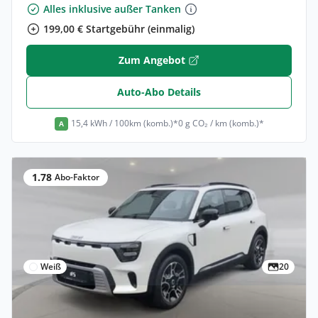
Alles inklusive außer Tanken
199,00 € Startgebühr (einmalig)
Zum Angebot
Auto-Abo Details
15,4 kWh / 100km (komb.)*
0 g CO₂ / km (komb.)*
A
1.78
Abo-Faktor
Weiß
20
Privat & Gewerbe