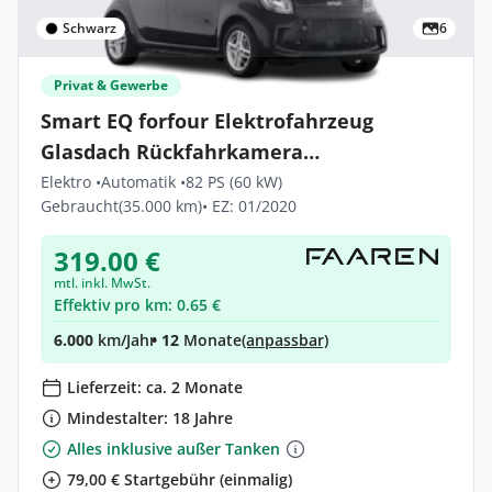
Schwarz
6
Privat & Gewerbe
Smart EQ forfour Elektrofahrzeug
Glasdach Rückfahrkamera
Allwetterreifen
Elektro •
Automatik •
82 PS (60 kW)
Gebraucht
(35.000 km)
• EZ: 01/2020
319.00 €
mtl. inkl. MwSt.
Effektiv pro km: 0.65 €
6.000
km/Jahr
• 12
Monate
(anpassbar)
Lieferzeit: ca. 2 Monate
Mindestalter: 18 Jahre
Alles inklusive außer Tanken
79,00 € Startgebühr (einmalig)