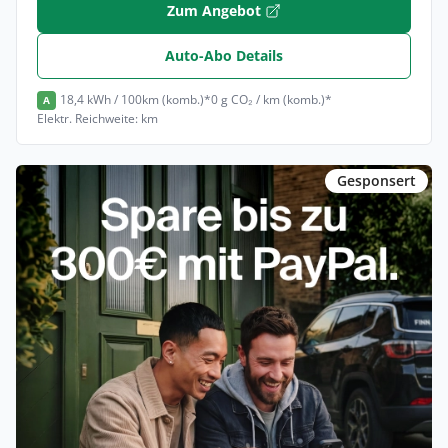
Zum Angebot
Auto-Abo Details
18,4 kWh / 100km (komb.)*
0 g CO₂ / km (komb.)*
A
Elektr. Reichweite: km
Gesponsert