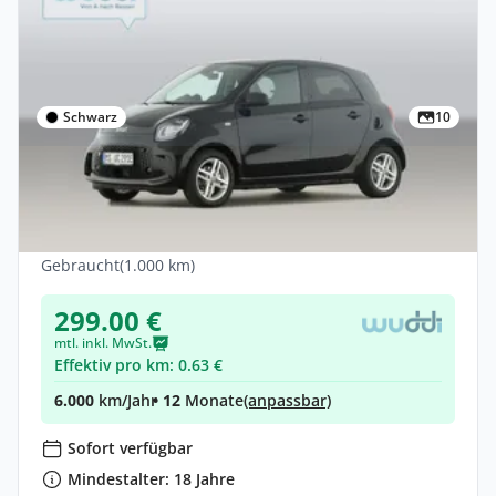
Schwarz
10
Privat & Gewerbe
smart EQ forfour
Elektro •
Automatik •
82 PS (60 kW)
Gebraucht
(1.000 km)
299.00 €
mtl. inkl. MwSt.
Effektiv pro km: 0.63 €
6.000
km/Jahr
• 12
Monate
(anpassbar)
Sofort verfügbar
Mindestalter: 18 Jahre