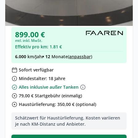
Smart #5 pro+ ++sofort verfügbar++
Elektro •
Automatik •
363 PS (267 kW)
Gebraucht
(8.000 km)
• EZ: 01/2025
899.00 €
mtl. inkl. MwSt.
Effektiv pro km: 1.81 €
6.000
km/Jahr
• 12
Monate
(anpassbar)
Sofort verfügbar
Mindestalter: 18 Jahre
Alles inklusive außer Tanken
79,00 € Startgebühr (einmalig)
Haustürlieferung: 350,00 € (optional)
Schätzwert für Haustürlieferung. Kosten variieren
je nach KM-Distanz und Anbieter.