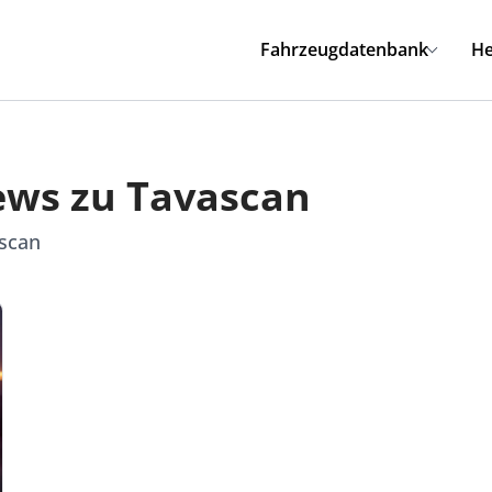
Fahrzeugdatenbank
He
ews zu Tavascan
ascan