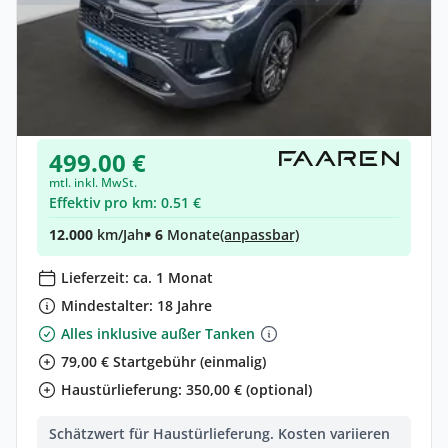
Privat & Gewerbe
Toyota Corolla Cross
Hybrid •
Automatik •
179 PS (132 kW)
Neuwagen
499.00 €
mtl. inkl. MwSt.
Effektiv pro km: 0.51 €
12.000
km/Jahr
• 6
Monate
(anpassbar)
Lieferzeit: ca. 1 Monat
Mindestalter: 18 Jahre
Alles inklusive außer Tanken
79,00 € Startgebühr (einmalig)
Haustürlieferung: 350,00 € (optional)
Schätzwert für Haustürlieferung. Kosten variieren