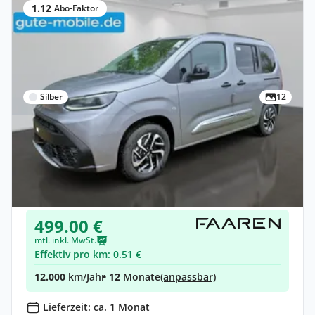
1.12
Abo-Faktor
Silber
12
Privat & Gewerbe
Toyota Proace City Verso
Elektro •
Automatik •
136 PS (100 kW)
Neuwagen
499.00 €
mtl. inkl. MwSt.
Effektiv pro km: 0.51 €
12.000
km/Jahr
• 12
Monate
(anpassbar)
Lieferzeit: ca. 1 Monat