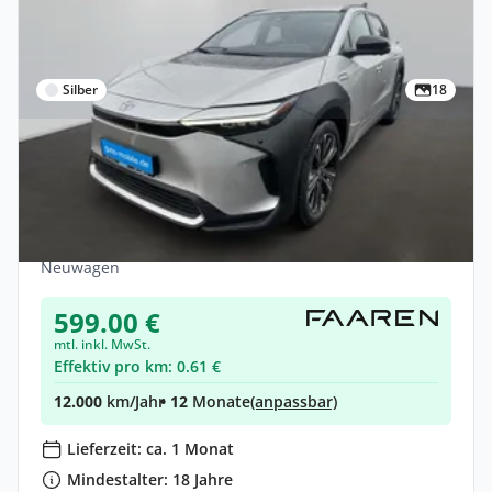
Silber
18
Gewerbe & Privat
Toyota bZ4X 5-Türer Basis Elektromotor
(150kW)
Elektro •
Automatik •
204 PS (150 kW)
Neuwagen
599.00 €
mtl. inkl. MwSt.
Effektiv pro km: 0.61 €
12.000
km/Jahr
• 12
Monate
(anpassbar)
Lieferzeit: ca. 1 Monat
Mindestalter: 18 Jahre