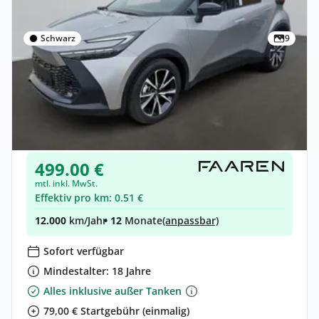
Schwarz
9
Privat & Gewerbe
Toyota C-HR
Hybrid •
Automatik •
223 PS (164 kW)
Gebraucht
(5.000 km)
• EZ: 01/2024
499.00 €
mtl. inkl. MwSt.
Effektiv pro km: 0.51 €
12.000
km/Jahr
• 12
Monate
(anpassbar)
Sofort verfügbar
Mindestalter: 18 Jahre
Alles inklusive außer Tanken
79,00 € Startgebühr (einmalig)