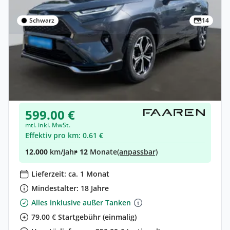
Schwarz
14
Privat & Gewerbe
Toyota RAV4 2,5 Plugin CVT
Hybrid •
Automatik •
306 PS (225 kW)
Neuwagen
599.00 €
mtl. inkl. MwSt.
Effektiv pro km: 0.61 €
12.000
km/Jahr
• 12
Monate
(anpassbar)
Lieferzeit: ca. 1 Monat
Mindestalter: 18 Jahre
Alles inklusive außer Tanken
79,00 € Startgebühr (einmalig)