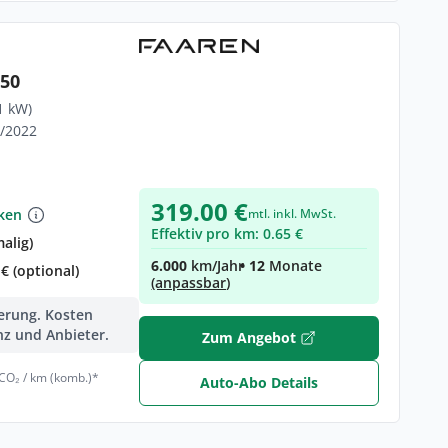
 50
1 kW)
1/2022
319.00 €
nken
mtl. inkl. MwSt.
Effektiv pro km: 0.65 €
alig)
6.000
km/Jahr
• 12
Monate
€ (optional)
(anpassbar)
ferung. Kosten
nz und Anbieter.
Zum Angebot
 CO₂ / km (komb.)*
Auto-Abo Details