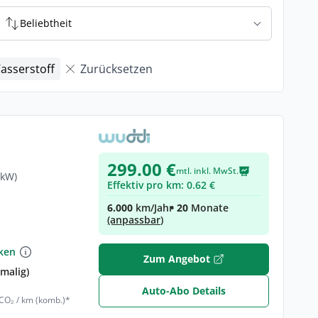
Beliebtheit
asserstoff
Zurücksetzen
299.00 €
mtl. inkl. MwSt.
 kW)
Effektiv pro km: 0.62 €
6.000
km/Jahr
• 20
Monate
(anpassbar)
nken
Zum Angebot
nmalig)
Auto-Abo Details
 CO₂ / km (komb.)*