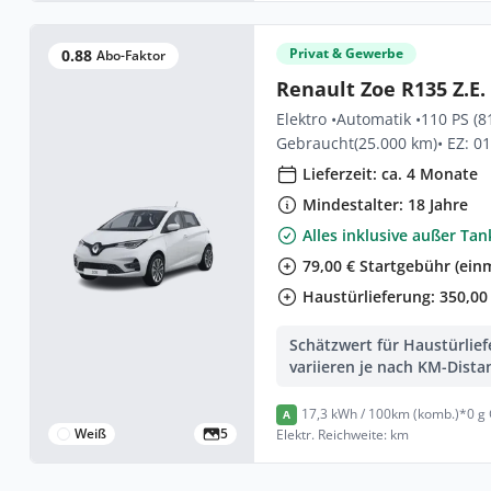
Privat & Gewerbe
0.88
Abo-Faktor
Renault Zoe R135 Z.E.
Elektro •
Automatik •
110 PS (8
Gebraucht
(25.000 km)
• EZ: 0
Lieferzeit: ca. 4 Monate
Mindestalter: 18 Jahre
Alles inklusive außer Ta
79,00 € Startgebühr (einm
Haustürlieferung: 350,00 
Schätzwert für Haustürlie
variieren je nach KM-Dista
17,3 kWh / 100km (komb.)*
0 g
A
Weiß
5
Elektr. Reichweite: km