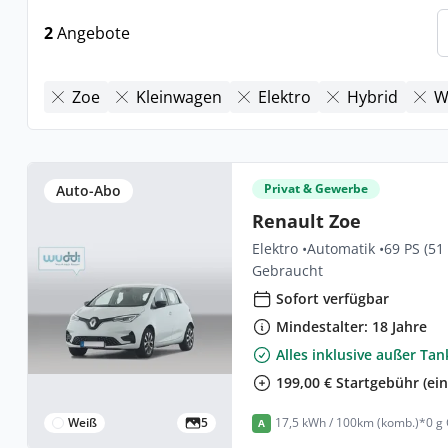
2
Angebote
Zoe
Kleinwagen
Elektro
Hybrid
W
Privat & Gewerbe
Auto-Abo
Renault Zoe
Elektro •
Automatik •
69 PS (51
Gebraucht
Sofort verfügbar
Mindestalter: 18 Jahre
Alles inklusive außer Ta
199,00 € Startgebühr (ei
Weiß
5
17,5 kWh / 100km (komb.)*
0 g
A