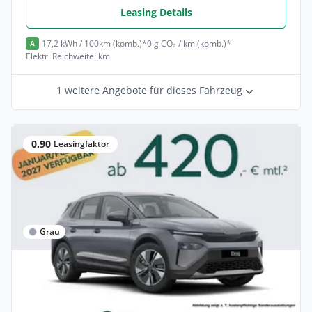
Leasing Details
17,2 kWh / 100km (komb.)*
0 g CO₂ / km (komb.)*
A
Elektr. Reichweite: km
1 weitere Angebote für dieses Fahrzeug
0.90
Leasingfaktor
Grau
Privat
Skoda Elroq 85 Clever AHK Gepäcknetz
Privat