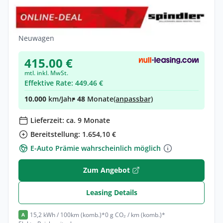
Konfigurierbar*
Elektro •
Automatik •
286 PS (210 kW)
Neuwagen
415.00 €
mtl. inkl. MwSt.
Effektive Rate: 449.46 €
10.000
km/Jahr
• 48
Monate
(anpassbar)
Lieferzeit: ca. 9 Monate
Bereitstellung: 1.654,10 €
E-Auto Prämie wahrscheinlich möglich
Zum Angebot
Leasing Details
15,2 kWh / 100km (komb.)*
0 g CO₂ / km (komb.)*
A