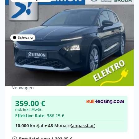
Schwarz
Privat & Gewerbe
Skoda Elroq 60 Selection AHK LED Navi
PDC Klima ACC SH
Elektro •
Automatik •
190 PS (140 kW)
Neuwagen
359.00 €
mtl. inkl. MwSt.
Effektive Rate: 386.15 €
10.000
km/Jahr
• 48
Monate
(anpassbar)
Bereitstellung: 1.303,05 €