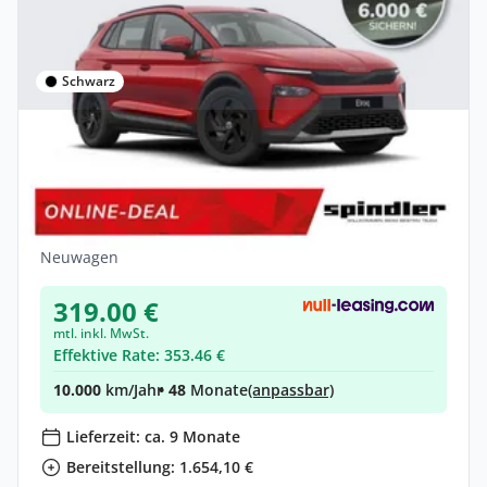
Schwarz
Privat & Gewerbe
Skoda Elroq 60 Essence *NEUES
MODELLJAHR*
Elektro •
Automatik •
190 PS (140 kW)
Neuwagen
319.00 €
mtl. inkl. MwSt.
Effektive Rate: 353.46 €
10.000
km/Jahr
• 48
Monate
(anpassbar)
Lieferzeit: ca. 9 Monate
Bereitstellung: 1.654,10 €