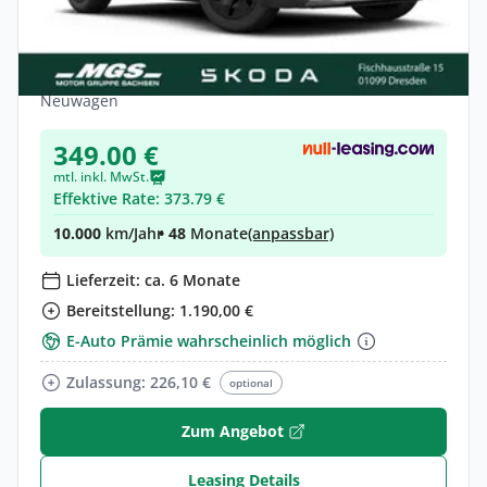
Skoda Elroq 60 #Smart #Navi #AHK #LED
#ACC
Elektro •
Automatik •
190 PS (140 kW)
Neuwagen
349.00 €
mtl. inkl. MwSt.
Effektive Rate: 373.79 €
10.000
km/Jahr
• 48
Monate
(anpassbar)
Lieferzeit: ca. 6 Monate
Bereitstellung: 1.190,00 €
E-Auto Prämie wahrscheinlich möglich
Zulassung: 226,10 €
optional
Zum Angebot
Leasing Details