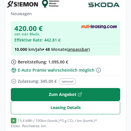
Elektro •
Automatik •
286 PS (210 kW)
Neuwagen
420.00 €
mtl. inkl. MwSt.
Effektive Rate: 442.81 €
10.000
km/Jahr
• 48
Monate
(anpassbar)
Bereitstellung: 1.095,00 €
E-Auto Prämie wahrscheinlich möglich
Zulassung: 345,00 €
optional
Zum Angebot
Leasing Details
15,4 kWh / 100km (komb.)*
0 g CO₂ / km (komb.)*
A
Elektr. Reichweite: km