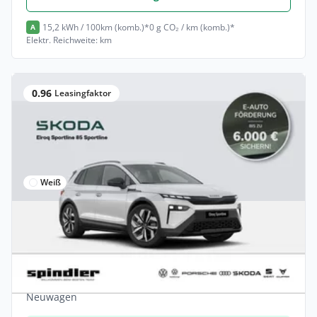
15,2 kWh / 100km (komb.)*
0 g CO₂ / km (komb.)*
A
Elektr. Reichweite: km
0.96
Leasingfaktor
Weiß
Privat & Gewerbe
Skoda Elroq Sportline 85 (82 kWh) 210 kW
1-Gang-Automa
Elektro •
Automatik •
286 PS (210 kW)
Neuwagen