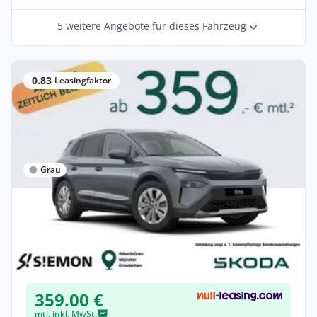
5 weitere Angebote für dieses Fahrzeug
0.83
Leasingfaktor
Grau
Privat
Skoda Elroq 60 Selection 140kW AHK
Elektro •
Automatik •
190 PS (140 kW)
Neuwagen
359.00 €
mtl. inkl. MwSt.