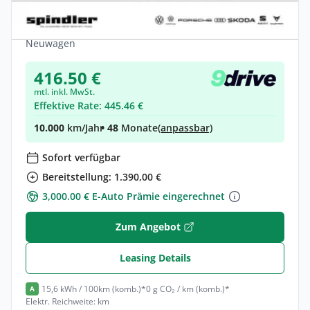
1-Gang-Automatik
Elektro •
Automatik •
285 PS (210 kW)
Neuwagen
416.50 €
mtl. inkl. MwSt.
Effektive Rate: 445.46 €
10.000
km/Jahr
• 48
Monate
(anpassbar)
Sofort verfügbar
Bereitstellung: 1.390,00 €
3,000.00 € E-Auto Prämie eingerechnet
Zum Angebot
Leasing Details
15,6 kWh / 100km (komb.)*
0 g CO₂ / km (komb.)*
A
Elektr. Reichweite: km