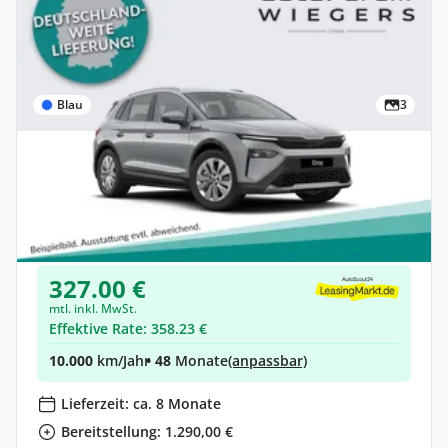
Blau
3
Privat & Gewerbe
Skoda Elroq Selection 61 kWh Batterie
Elektro •
Automatik •
190 PS (140 kW)
Neuwagen
(konfigurierbar)
327.00 €
mtl. inkl. MwSt.
Effektive Rate: 358.23 €
10.000
km/Jahr
• 48
Monate
(anpassbar)
Lieferzeit: ca. 8 Monate
Bereitstellung: 1.290,00 €