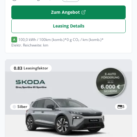
Zum Angebot
Leasing Details
100,0 kWh / 100km (komb.)*
0 g CO₂ / km (komb.)*
A
Elektr. Reichweite: km
0.83
Leasingfaktor
Silber
5
Privat
Skoda Elroq Sportline 85 (82 kWh) 210 kW