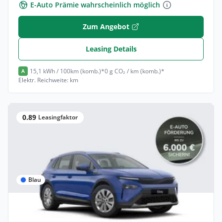
E-Auto Prämie wahrscheinlich möglich
Zum Angebot
Leasing Details
15,1 kWh / 100km (komb.)*
0 g CO₂ / km (komb.)*
A
Elektr. Reichweite: km
0.89
Leasingfaktor
Blau
Privat & Gewerbe
Skoda Elroq Skoda Elroq 85 *frei