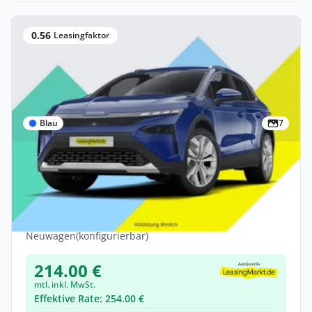
0.56
Leasingfaktor
Blau
7
Privat
Skoda Elroq Essence 60 | Privat | E-
Förderung
Elektro •
Automatik •
190 PS (140 kW)
Neuwagen
(konfigurierbar)
214.00 €
mtl. inkl. MwSt.
Effektive Rate: 254.00 €