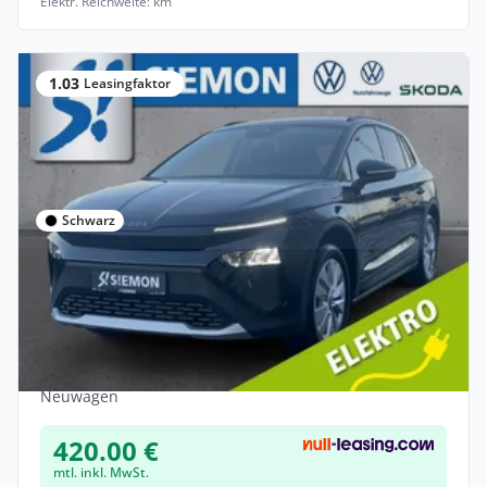
Elektr. Reichweite: km
1.03
Leasingfaktor
Schwarz
Privat & Gewerbe
Skoda Elroq 85 Clever-Paket AHK LED
Navi PDC Klima SHZ
Elektro •
Automatik •
286 PS (210 kW)
Neuwagen
420.00 €
mtl. inkl. MwSt.