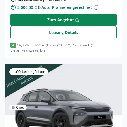
3,000.00 € E-Auto Prämie eingerechnet
Zum Angebot
Leasing Details
16,4 kWh / 100km (komb.)*
0 g CO₂ / km (komb.)*
A
Elektr. Reichweite: km
1.00
Leasingfaktor
Grau
Privat & Gewerbe