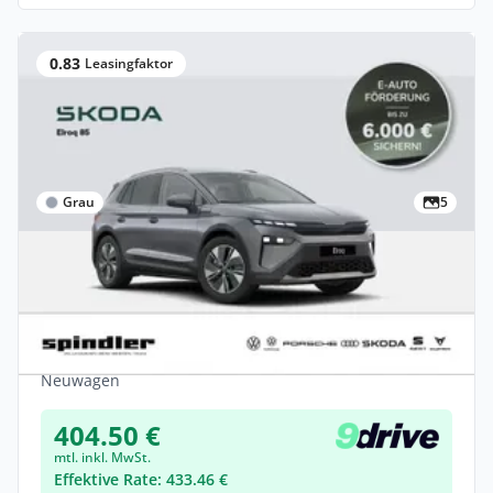
0.83
Leasingfaktor
Grau
5
Privat
Skoda Elroq Selection 85 (82 kWh) 210 kW
1-Gang-Automatik
Elektro •
Automatik •
285 PS (210 kW)
Neuwagen
404.50 €
mtl. inkl. MwSt.
Effektive Rate: 433.46 €