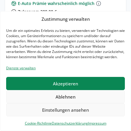
E-Auto Prämie wahrscheinlich möglich
Zulassung: 209,00 €
Zustimmung verwalten
Zum Angebot
Um dir ein optimales Erlebnis zu bieten, verwenden wir Technologien wie
Cookies, um Geräteinformationen zu speichern und/oder darauf
Leasing Details
zuzugreifen. Wenn du diesen Technologien zustimmst, können wir Daten
wie das Surfverhalten oder eindeutige IDs auf dieser Website
15,3 kWh / 100km (komb.)*
0 g CO₂ / km (komb.)*
A
verarbeiten. Wenn du deine Zustimmung nicht erteilst oder zurückziehst,
Elektr. Reichweite: km
können bestimmte Merkmale und Funktionen beeinträchtigt werden.
Dienste verwalten
1 weitere Angebote für dieses Fahrzeug
Akzeptieren
0.83
Leasingfaktor
Ablehnen
Einstellungen ansehen
Filter
3
Cookie-Richtlinie
Datenschutzerklärung
Impressum
Blau
3