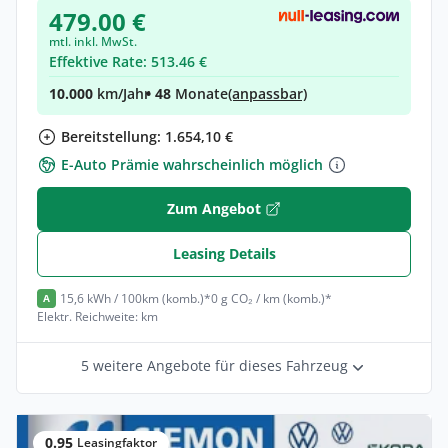
479.00 €
mtl. inkl. MwSt.
Effektive Rate: 513.46 €
10.000
km/Jahr
• 48
Monate
(anpassbar)
Bereitstellung: 1.654,10 €
E-Auto Prämie wahrscheinlich möglich
Zum Angebot
Leasing Details
15,6 kWh / 100km (komb.)*
0 g CO₂ / km (komb.)*
A
Elektr. Reichweite: km
5 weitere Angebote für dieses Fahrzeug
0.95
Leasingfaktor