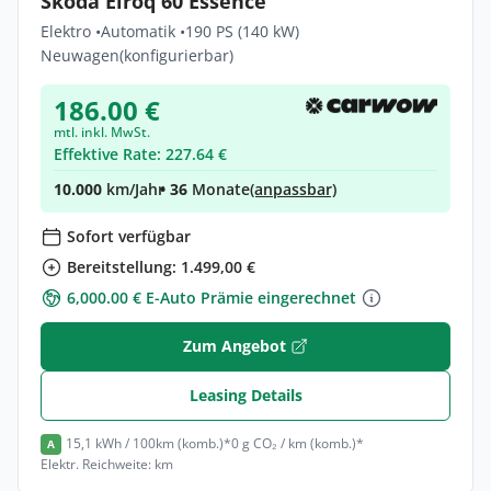
Skoda Elroq 60 Essence
Elektro •
Automatik •
190 PS (140 kW)
Neuwagen
(konfigurierbar)
186.00 €
mtl. inkl. MwSt.
Effektive Rate: 227.64 €
10.000
km/Jahr
• 36
Monate
(anpassbar)
Sofort verfügbar
Bereitstellung: 1.499,00 €
6,000.00 € E-Auto Prämie eingerechnet
Zum Angebot
Leasing Details
15,1 kWh / 100km (komb.)*
0 g CO₂ / km (komb.)*
A
Elektr. Reichweite: km