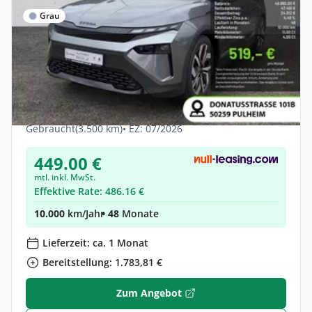
Grau
Privat & Gewerbe
Skoda Elroq 85 Sportline ACC HUD NAVI
MATRIX-LED 360°
Elektro •
Automatik •
340 PS (250 kW)
Gebraucht
(3.500 km)
• EZ: 07/2026
449.00 €
mtl. inkl. MwSt.
Effektive Rate: 486.16 €
10.000
km/Jahr
• 48
Monate
Lieferzeit: ca. 1 Monat
Bereitstellung: 1.783,81 €
Zum Angebot