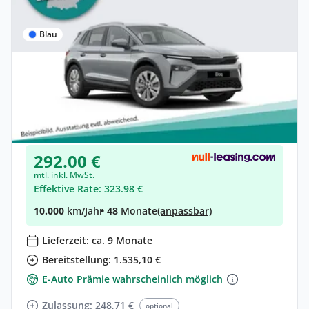
Blau
Privat & Gewerbe
Skoda Elroq 61 kWh Essence (190 PS)
Elektro •
Automatik •
190 PS (140 kW)
Neuwagen
292.00 €
mtl. inkl. MwSt.
Effektive Rate: 323.98 €
10.000
km/Jahr
• 48
Monate
(anpassbar)
Lieferzeit: ca. 9 Monate
Bereitstellung: 1.535,10 €
E-Auto Prämie wahrscheinlich möglich
Zulassung: 248,71 €
optional