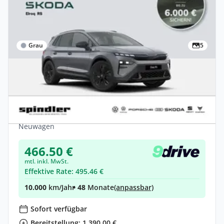
Grau
5
Privat
Skoda Elroq RS RS (82 kWh) 250 kW 1-
Gang-Automatik 4x4
Elektro •
Automatik •
326 PS (240 kW)
Neuwagen
466.50 €
mtl. inkl. MwSt.
Effektive Rate: 495.46 €
10.000
km/Jahr
• 48
Monate
(anpassbar)
Sofort verfügbar
Bereitstellung: 1.390,00 €