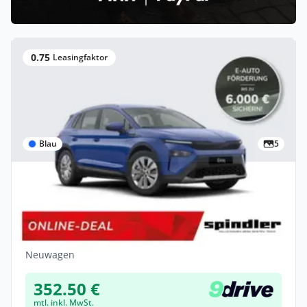
0.75
Leasingfaktor
Blau
5
Privat
Skoda Elroq Skoda Elroq 85 *frei
Konfigurierbar*
Elektro •
Automatik •
285 PS (210 kW)
Neuwagen
352.50 €
mtl. inkl. MwSt.