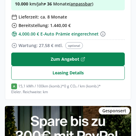
10.000
km/Jahr
• 36
Monate
(anpassbar)
Lieferzeit: ca. 8 Monate
Bereitstellung: 1.440,00 €
4,000.00 € E-Auto Prämie eingerechnet
Wartung: 27,58 € mtl.
optional
Zum Angebot
Leasing Details
15,1 kWh / 100km (komb.)*
0 g CO₂ / km (komb.)*
A
Elektr. Reichweite: km
Gesponsert