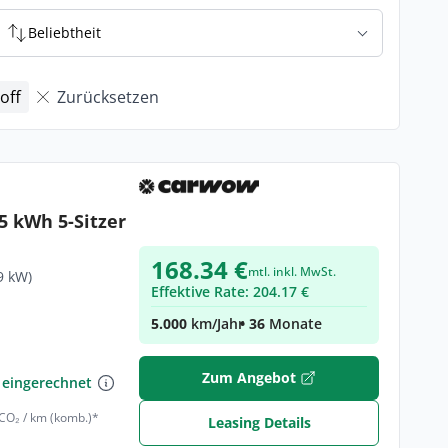
Beliebtheit
off
Zurücksetzen
5 kWh 5-Sitzer
168.34 €
mtl. inkl. MwSt.
9 kW)
Effektive Rate: 204.17 €
5.000
km/Jahr
• 36
Monate
€
Zum Angebot
 eingerechnet
 CO₂ / km (komb.)*
Leasing Details