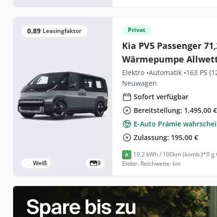
Privat
0.89
Leasingfaktor
Kia PV5 Passenger 71,2 Pl
Wärmepumpe Allwet
Elektro •
Automatik •
163 PS (1
Neuwagen
Sofort verfügbar
Bereitstellung: 1.495,00 
E-Auto Prämie wahrschei
Zulassung: 195,00 €
19,2 kWh / 100km (komb.)*
0 g
A
Weiß
9
Elektr. Reichweite: km