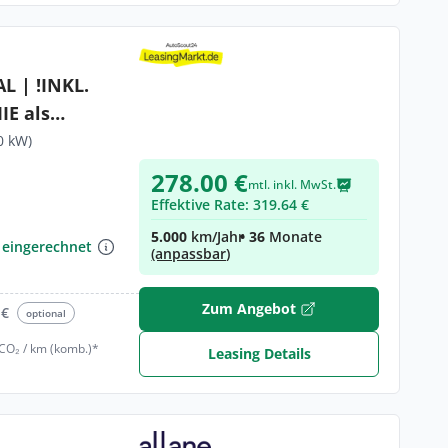
NKL.
IE als
0 kW)
278.00 €
mtl. inkl. MwSt.
Effektive Rate: 319.64 €
€
5.000
km/Jahr
• 36
Monate
 eingerechnet
(anpassbar)
Zum Angebot
 €
optional
 CO₂ / km (komb.)*
Leasing Details