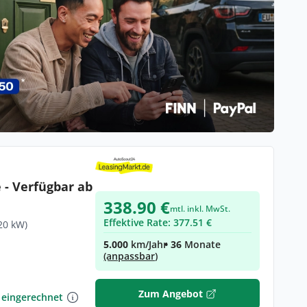
e - Verfügbar ab
338.90 €
mtl. inkl. MwSt.
Effektive Rate: 377.51 €
20 kW)
5.000
km/Jahr
• 36
Monate
(anpassbar)
€
Zum Angebot
 eingerechnet