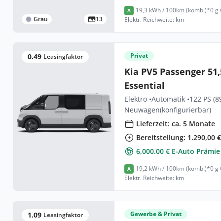
19,3 kWh / 100km (komb.)*
0 g
A
Grau
13
Elektr. Reichweite: km
Privat
0.49
Leasingfaktor
Kia PV5 Passenger 51,
Essential
Elektro •
Automatik •
122 PS (8
Neuwagen
(konfigurierbar)
Lieferzeit: ca. 5 Monate
Bereitstellung: 1.290,00 
6,000.00 € E-Auto Prämie
19,2 kWh / 100km (komb.)*
0 g
A
Elektr. Reichweite: km
Gewerbe & Privat
1.09
Leasingfaktor