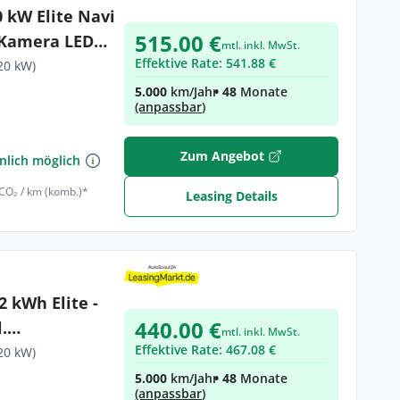
 kW Elite Navi
515.00 €
0 Kamera LED
mtl. inkl. MwSt.
Effektive Rate: 541.88 €
droid Auto
20 kW)
5.000
km/Jahr
• 48
Monate
(anpassbar)
€
Zum Angebot
nlich möglich
 CO₂ / km (komb.)*
Leasing Details
2 kWh Elite -
440.00 €
.
mtl. inkl. MwSt.
Effektive Rate: 467.08 €
20 kW)
5.000
km/Jahr
• 48
Monate
(anpassbar)