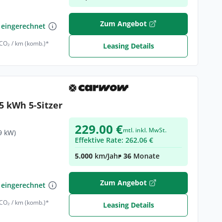
€
Zum Angebot
 eingerechnet
 CO₂ / km (komb.)*
Leasing Details
5 kWh 5-Sitzer
229.00 €
mtl. inkl. MwSt.
9 kW)
Effektive Rate: 262.06 €
5.000
km/Jahr
• 36
Monate
€
Zum Angebot
 eingerechnet
 CO₂ / km (komb.)*
Leasing Details