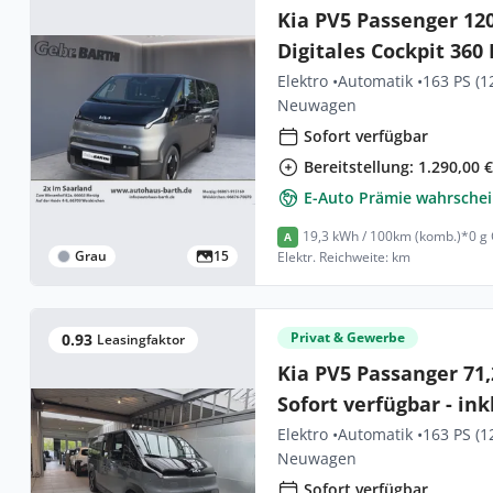
Kia PV5 Passenger 120
Digitales Cockpit 36
ACC Apple CarPlay An
Elektro •
Automatik •
163 PS (1
Neuwagen
Sofort verfügbar
Bereitstellung: 1.290,00 
E-Auto Prämie wahrschei
19,3 kWh / 100km (komb.)*
0 g
A
Grau
15
Elektr. Reichweite: km
Privat & Gewerbe
0.93
Leasingfaktor
Kia PV5 Passanger 71,
Sofort verfügbar - inkl
Wärmepumpe
Elektro •
Automatik •
163 PS (1
Neuwagen
Sofort verfügbar