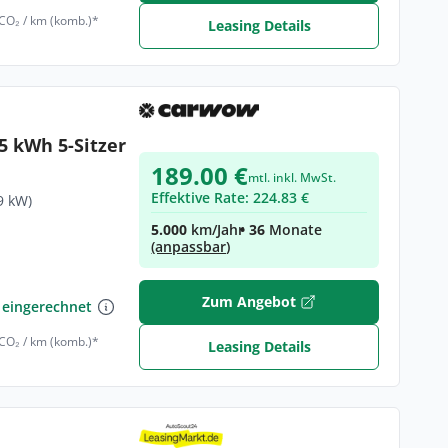
 CO₂ / km (komb.)*
Leasing Details
5 kWh 5-Sitzer
189.00 €
mtl. inkl. MwSt.
Effektive Rate: 224.83 €
9 kW)
5.000
km/Jahr
• 36
Monate
(anpassbar)
€
Zum Angebot
 eingerechnet
 CO₂ / km (komb.)*
Leasing Details