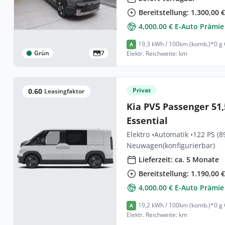
Bereitstellung: 1.300,00 
4,000.00 € E-Auto Prämie
19,3 kWh / 100km (komb.)*
0 g
A
Grün
7
Elektr. Reichweite: km
Privat
0.60
Leasingfaktor
Kia PV5 Passenger 51,
Essential
Elektro •
Automatik •
122 PS (8
Neuwagen
(konfigurierbar)
Lieferzeit: ca. 5 Monate
Bereitstellung: 1.190,00 
4,000.00 € E-Auto Prämie
19,2 kWh / 100km (komb.)*
0 g
A
Elektr. Reichweite: km