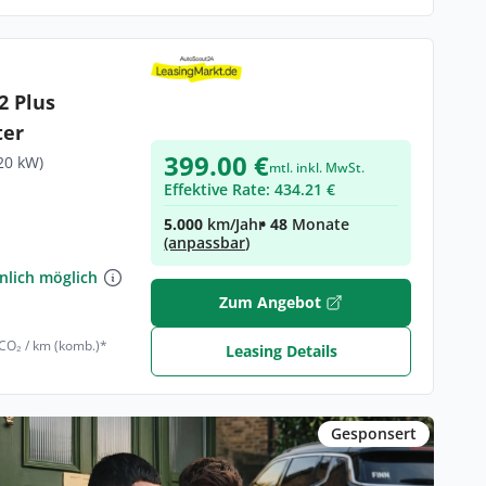
us
ter
399.00 €
20 kW)
mtl. inkl. MwSt.
Effektive Rate: 434.21 €
5.000
km/Jahr
• 48
Monate
(anpassbar)
€
nlich möglich
Zum Angebot
 CO₂ / km (komb.)*
Leasing Details
Gesponsert