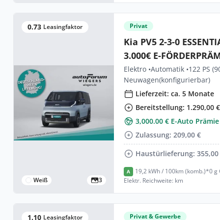
Privat
0.73
Leasingfaktor
Kia PV5 2-3-0 ESSENTIAL | !I
3.000€ E-FÖRDERPRÄM
Anzahlung! |
Elektro •
Automatik •
122 PS (9
Neuwagen
(konfigurierbar)
Lieferzeit: ca. 5 Monate
Bereitstellung: 1.290,00 
3,000.00 € E-Auto Prämie
Zulassung: 209,00 €
Haustürlieferung: 355,00
19,2 kWh / 100km (komb.)*
0 g
A
Weiß
3
Elektr. Reichweite: km
Privat & Gewerbe
1.10
Leasingfaktor