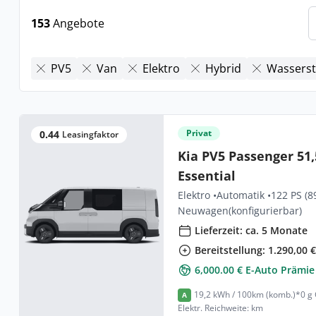
153
Angebote
PV5
Van
Elektro
Hybrid
Wasserst
Privat
0.44
Leasingfaktor
Kia PV5 Passenger 51,
Essential
Elektro •
Automatik •
122 PS (8
Neuwagen
(konfigurierbar)
Lieferzeit: ca. 5 Monate
Bereitstellung: 1.290,00 
6,000.00 € E-Auto Prämie
19,2 kWh / 100km (komb.)*
0 g
A
Elektr. Reichweite: km