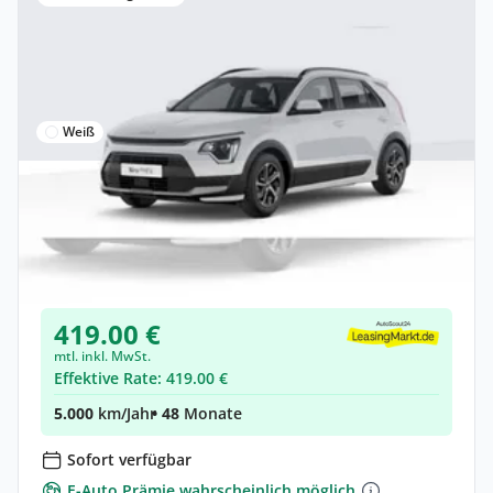
Weiß
Gewerbe & Privat
Kia Niro 1.6 GDI PHEV ED7 Navi Klima
Hybrid •
Automatik •
128 PS (94 kW)
Neuwagen
419.00 €
mtl. inkl. MwSt.
Effektive Rate: 419.00 €
5.000
km/Jahr
• 48
Monate
Sofort verfügbar
E-Auto Prämie wahrscheinlich möglich