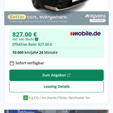
Privat & Gewerbe
Kia Niro EV Inspiration
Elektro •
Automatik •
204 PS (150 kW)
Gebraucht
(92.884 km)
• EZ: 12/2022
827.00 €
mtl. inkl. MwSt.
Effektive Rate: 827.00 €
10.000
km/Jahr
• 24
Monate
Sofort verfügbar
Zum Angebot
Leasing Details
0 g CO₂ / km (komb.)*
Elektr. Reichweite: km
A