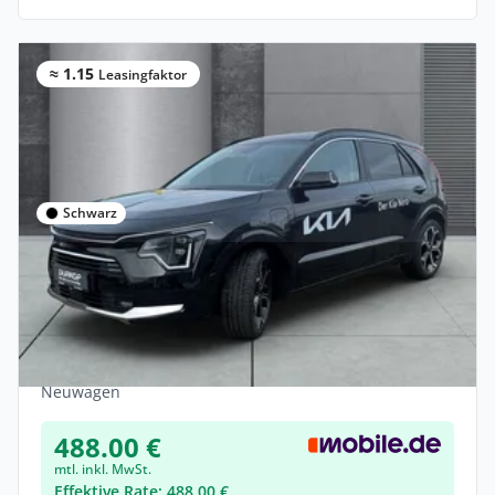
≈ 1.15
Leasingfaktor
Schwarz
Privat
Kia Niro Spirit PHEV Technologie Relax-
Paket Head-up
Elektro •
Automatik •
171 PS (126 kW)
Neuwagen
488.00 €
mtl. inkl. MwSt.
Effektive Rate: 488.00 €