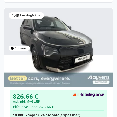
1.49
Leasingfaktor
Schwarz
Privat & Gewerbe
Kia Niro EV Inspiration
Elektro •
Automatik •
204 PS (150 kW)
Gebraucht
(92.884 km)
• EZ: 12/2022
826.66 €
mtl. inkl. MwSt.
Effektive Rate: 826.66 €
10.000
km/Jahr
• 24
Monate
(anpassbar)