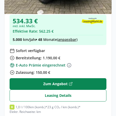
Hybrid •
Automatik •
171 PS (126 kW)
Neuwagen
534.33 €
mtl. inkl. MwSt.
Effektive Rate: 562.25 €
5.000
km/Jahr
• 48
Monate
(anpassbar)
Sofort verfügbar
Bereitstellung: 1.190,00 €
E-Auto Prämie eingerechnet
Zulassung: 150,00 €
Zum Angebot
Leasing Details
1,0 l / 100km (komb.)*
23 g CO₂ / km (komb.)*
B
Elektr. Reichweite: km