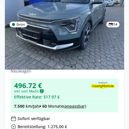
Grün
14
Privat & Gewerbe
Kia Niro 1.6 PHEV DCT Plug & Ride,
Komfort, Style, Tageszulassung
Hybrid •
Automatik •
92 PS (68 kW)
Neuwagen
496.72 €
mtl. inkl. MwSt.
Effektive Rate: 517.97 €
7.500
km/Jahr
• 60
Monate
(anpassbar)
Sofort verfügbar
Bereitstellung: 1.275,00 €