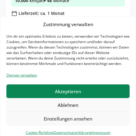
10.000
km/Jahr
• 48
Monate
Lieferzeit: ca. 1 Monat
Zustimmung verwalten
Zum Angebot
Um dir ein optimales Erlebnis zu bieten, verwenden wir Technologien wie
Leasing Details
Cookies, um Geräteinformationen zu speichern und/oder darauf
zuzugreifen. Wenn du diesen Technologien zustimmst, können wir Daten
wie das Surfverhalten oder eindeutige IDs auf dieser Website
14,0 l / 100km (komb.)*
23 g CO₂ / km (komb.)*
B
verarbeiten. Wenn du deine Zustimmung nicht erteilst oder zurückziehst,
Elektr. Reichweite: km
können bestimmte Merkmale und Funktionen beeinträchtigt werden.
Dienste verwalten
Akzeptieren
Ablehnen
Redaktion
Datenschutzerklärung
Impressum
Einstellungen ansehen
Cookie-Richtlinie (EU)
Filter
3
© 2026 Mein Elektroauto. All Rights Reserved.
Cookie-Richtlinie
Datenschutzerklärung
Impressum