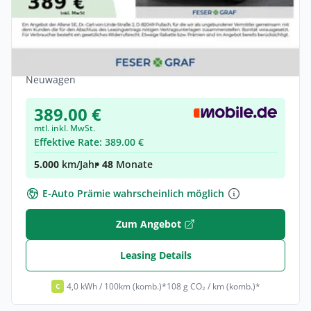
Privat & Gewerbe
Kia Niro 1.6 HEV DCT VISION KOMFORT
STYLE
Elektro •
Automatik •
141 PS (104 kW)
Neuwagen
389.00 €
mtl. inkl. MwSt.
Effektive Rate: 389.00 €
5.000
km/Jahr
• 48
Monate
E-Auto Prämie wahrscheinlich möglich
Zum Angebot
Leasing Details
4,0 kWh / 100km (komb.)*
108 g CO₂ / km (komb.)*
C