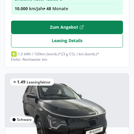
10.000
km/Jahr
• 48
Monate
Zum Angebot
Leasing Details
1,0 kWh / 100km (komb.)*
23 g CO₂ / km (komb.)*
B
Elektr. Reichweite: km
≈ 1.49
Leasingfaktor
Schwarz