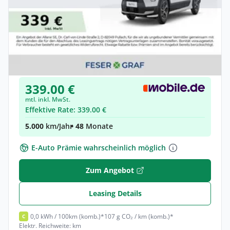
Gewerbe & Privat
Kia Niro 1.6 GDI HEV ED7 Navi Klima
Elektro •
Automatik •
128 PS (94 kW)
Neuwagen
339.00 €
mtl. inkl. MwSt.
Effektive Rate: 339.00 €
5.000
km/Jahr
• 48
Monate
E-Auto Prämie wahrscheinlich möglich
Zum Angebot
Leasing Details
0,0 kWh / 100km (komb.)*
107 g CO₂ / km (komb.)*
C
Elektr. Reichweite: km