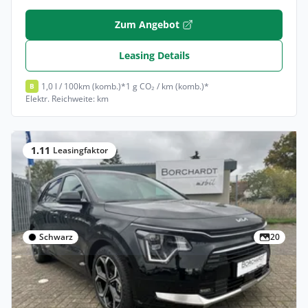
Zum Angebot
Leasing Details
1,0 l / 100km (komb.)*
1 g CO₂ / km (komb.)*
B
Elektr. Reichweite: km
1.11
Leasingfaktor
Schwarz
20
Privat
Kia Niro 1.6 GDI Plug-in Hybrid Spirit