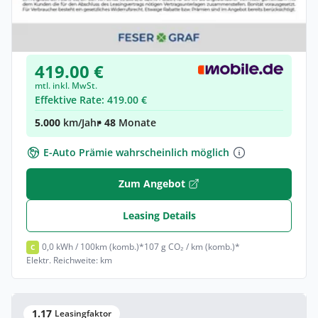
Kia Niro 1.6 GDI PHEV ED7 Navi Klima
Elektro •
Automatik •
128 PS (94 kW)
Neuwagen
419.00 €
mtl. inkl. MwSt.
Effektive Rate: 419.00 €
5.000
km/Jahr
• 48
Monate
E-Auto Prämie wahrscheinlich möglich
Zum Angebot
Leasing Details
0,0 kWh / 100km (komb.)*
107 g CO₂ / km (komb.)*
C
Elektr. Reichweite: km
1.17
Leasingfaktor