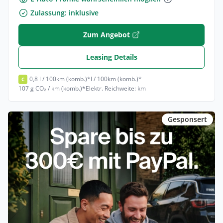
Zulassung: inklusive
Zum Angebot
Leasing Details
0,8 l / 100km (komb.)*
l / 100km (komb.)*
C
107 g CO₂ / km (komb.)*
Elektr. Reichweite: km
Gesponsert