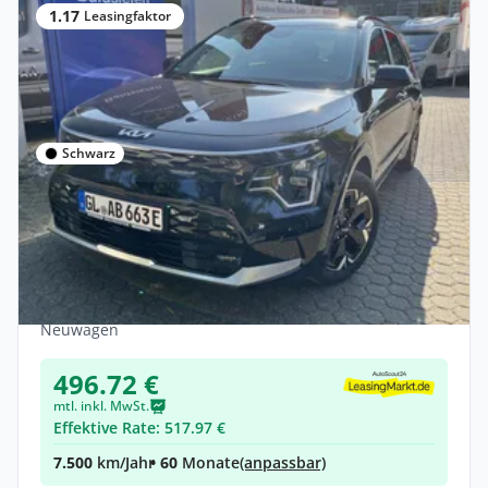
1.17
Leasingfaktor
Schwarz
Privat
Kia Niro 1.6 PHEV DCT Plug & Ride,
Komfort, Style, Tageszulassung
Hybrid •
Automatik •
92 PS (68 kW)
Neuwagen
496.72 €
mtl. inkl. MwSt.
Effektive Rate: 517.97 €
7.500
km/Jahr
• 60
Monate
(anpassbar)