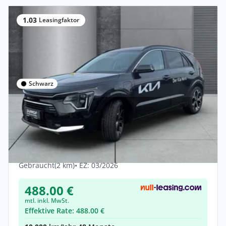
1.03
Leasingfaktor
Schwarz
Privat
Kia Niro Spirit PHEV Technologie Relax-
Paket Head-up
Hybrid •
Automatik •
171 PS (126 kW)
Gebraucht
(2 km)
• EZ: 03/2026
488.00 €
mtl. inkl. MwSt.
Effektive Rate: 488.00 €