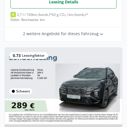
Leasing Details
2,7 l / 100km (komb.)*
62 g CO₂ / km (komb.)*
B
Elektr. Reichweite: km
2 weitere Angebote für dieses Fahrzeug
0.73
Leasingfaktor
Schwarz
Privat & Gewerbe
Hyundai Tucson N-LINE MATRIX-LED
CARPLAY NAVI SHZ LHZ