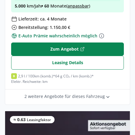
5.000
km/Jahr
• 60
Monate
(anpassbar)
Lieferzeit: ca. 4 Monate
Bereitstellung: 1.150,00 €
E-Auto Prämie wahrscheinlich möglich
Zum Angebot
Leasing Details
2,9 l / 100km (komb.)*
64 g CO₂ / km (komb.)*
B
Elektr. Reichweite: km
2 weitere Angebote für dieses Fahrzeug
≈ 0.63
Leasingfaktor