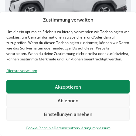
Zustimmung verwalten
Privat
Um dir ein optimales Erlebnis zu bieten, verwenden wir Technologien wie
Hyundai Tucson 1.6 T-GDI Plug-in Hybrid
Cookies, um Geräteinformationen zu speichern und/oder darauf
zuzugreifen. Wenn du diesen Technologien zustimmst, können wir Daten
Auto Trend
wie das Surfverhalten oder eindeutige IDs auf dieser Website
Hybrid •
Automatik •
288 PS (212 kW)
verarbeiten. Wenn du deine Zustimmung nicht erteilst oder zurückziehst,
können bestimmte Merkmale und Funktionen beeinträchtigt werden.
Neuwagen
(konfigurierbar)
Dienste verwalten
531.00 €
mtl. inkl. MwSt.
Akzeptieren
Effektive Rate: 550.17 €
5.000
km/Jahr
• 60
Monate
(anpassbar)
Ablehnen
Lieferzeit: ca. 4 Monate
Einstellungen ansehen
Bereitstellung: 1.150,00 €
Filter
3
E-Auto Prämie wahrscheinlich möglich
Cookie-Richtlinie
Datenschutzerklärung
Impressum