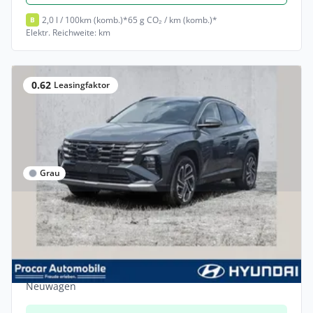
2,0 l / 100km (komb.)*
65 g CO₂ / km (komb.)*
B
Elektr. Reichweite: km
0.62
Leasingfaktor
Grau
Gewerbe
Hyundai Tucson PRIME PHEV 6-AT,
ASS.PAKET,HUD,KRELL,DIG.
Hybrid •
Automatik •
252 PS (185 kW)
Neuwagen