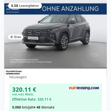
0.58
Leasingfaktor
Grau
Gewerbe
Hyundai Tucson PHEV Prime 1.6 T-GDI AT
4WD 0 5% BAFA m
Hybrid •
Automatik •
252 PS (185 kW)
Neuwagen
320.11 €
mtl. inkl. MwSt.
Effektive Rate: 320.11 €
5.000
km/Jahr
• 48
Monate