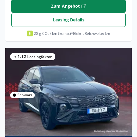
Zum Angebot
Leasing Details
28 g CO₂ / km (komb.)*
Elektr. Reichweite: km
B
≈ 1.12
Leasingfaktor
Schwarz
Privat & Gewerbe
Hyundai TUCSON FL PHEV 1.6 T-GDi (288
PS) 6-AT 2WD N Lin