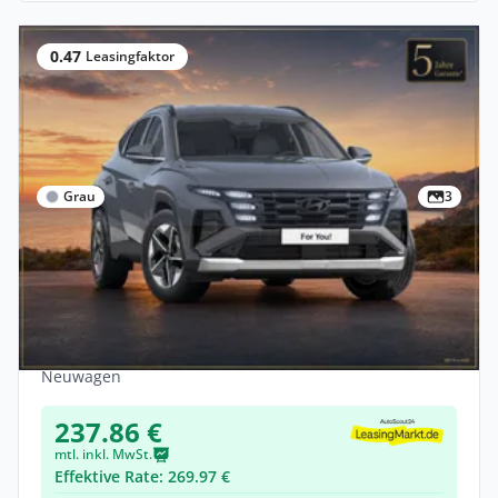
0.47
Leasingfaktor
Grau
3
Gewerbe
Hyundai TUCSON PHEV Trend & Matrix-
LED 🚗 Sofort lieferbar❗
Hybrid •
Automatik •
288 PS (212 kW)
Neuwagen
237.86 €
mtl. inkl. MwSt.
Effektive Rate: 269.97 €