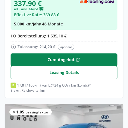
337.90 €
mtl. inkl. MwSt.
Effektive Rate: 369.88 €
5.000
km/Jahr
• 48
Monate
Bereitstellung: 1.535,10 €
Zulassung: 214,20 €
optional
Zum Angebot
Leasing Details
17,8 l / 100km (komb.)*
24 g CO₂ / km (komb.)*
B
Elektr. Reichweite: km
≈ 1.05
Leasingfaktor