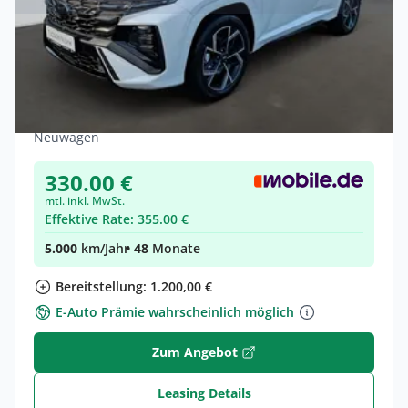
Privat
Hyundai TUCSON N Line X Plug-In Hybrid
MY26 2WD Pano
Hybrid •
Automatik •
287 PS (211 kW)
Neuwagen
330.00 €
mtl. inkl. MwSt.
Effektive Rate: 355.00 €
5.000
km/Jahr
• 48
Monate
Bereitstellung: 1.200,00 €
E-Auto Prämie wahrscheinlich möglich
Zum Angebot
Leasing Details