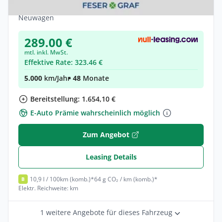
Hybrid •
Automatik •
288 PS (212 kW)
Neuwagen
289.00 €
mtl. inkl. MwSt.
Effektive Rate: 323.46 €
5.000
km/Jahr
• 48
Monate
Bereitstellung: 1.654,10 €
E-Auto Prämie wahrscheinlich möglich
Zum Angebot
Leasing Details
10,9 l / 100km (komb.)*
64 g CO₂ / km (komb.)*
B
Elektr. Reichweite: km
1 weitere Angebote für dieses Fahrzeug