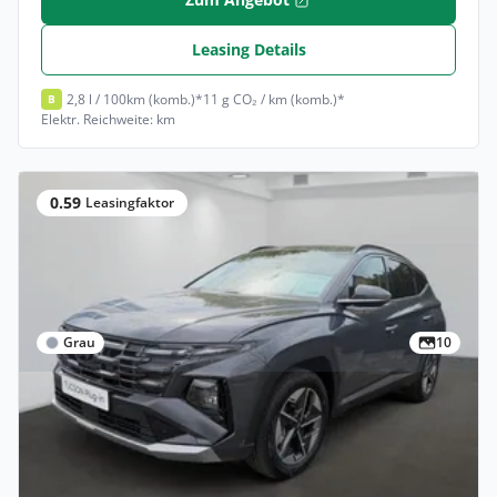
Leasing Details
2,8 l / 100km (komb.)*
11 g CO₂ / km (komb.)*
B
Elektr. Reichweite: km
0.59
Leasingfaktor
Grau
10
Privat
Hyundai TUCSON Trend 1.6 T-GDI Plug-in-
Hybrid (Velbert)