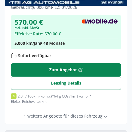
Hybrid •
Automatik •
288 PS (212 kW)
Gebraucht
(6.000 km)
• EZ: 01/2026
570.00 €
mtl. inkl. MwSt.
Effektive Rate: 570.00 €
5.000
km/Jahr
• 48
Monate
Sofort verfügbar
Zum Angebot
Leasing Details
2,0 l / 100km (komb.)*
64 g CO₂ / km (komb.)*
B
Elektr. Reichweite: km
1 weitere Angebote für dieses Fahrzeug