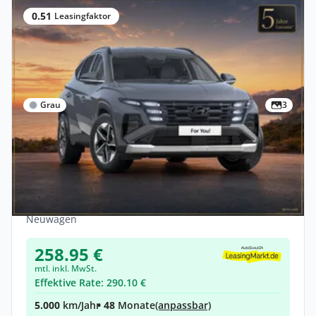
0.51
Leasingfaktor
Grau
3
Privat
Neu
Hyundai TUCSON PHEV Trend & Matrix-
LED 🚗 Einzelstück, Sofort lieferbar❗
Hybrid •
Automatik •
288 PS (212 kW)
Neuwagen
258.95 €
mtl. inkl. MwSt.
Effektive Rate: 290.10 €
5.000
km/Jahr
• 48
Monate
(anpassbar)