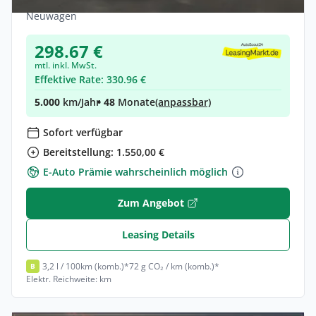
Hybrid •
Automatik •
252 PS (185 kW)
Neuwagen
298.67 €
mtl. inkl. MwSt.
Effektive Rate: 330.96 €
5.000
km/Jahr
• 48
Monate
(anpassbar)
Sofort verfügbar
Bereitstellung: 1.550,00 €
E-Auto Prämie wahrscheinlich möglich
Zum Angebot
Leasing Details
3,2 l / 100km (komb.)*
72 g CO₂ / km (komb.)*
B
Elektr. Reichweite: km