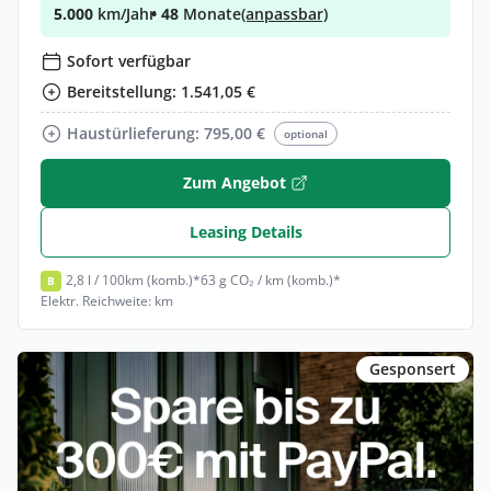
5.000
km/Jahr
• 48
Monate
(anpassbar)
Sofort verfügbar
Bereitstellung: 1.541,05 €
Haustürlieferung: 795,00 €
optional
Zum Angebot
Leasing Details
2,8 l / 100km (komb.)*
63 g CO₂ / km (komb.)*
B
Elektr. Reichweite: km
Gesponsert