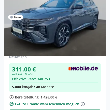
Grau
Privat & Gewerbe
Hyundai TUCSON 1.6 T-GDI Plug-in Hybrid
N Line
Hybrid •
Automatik •
252 PS (185 kW)
Neuwagen
311.00 €
mtl. inkl. MwSt.
Effektive Rate: 340.75 €
5.000
km/Jahr
• 48
Monate
Bereitstellung: 1.428,00 €
E-Auto Prämie wahrscheinlich möglich