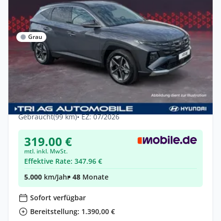
Grau
Privat
Hyundai Tucson FL PHEV Trend 6-AT
Krell-Soundsystem Matr
Hybrid •
Automatik •
288 PS (212 kW)
Gebraucht
(99 km)
• EZ: 07/2026
319.00 €
mtl. inkl. MwSt.
Effektive Rate: 347.96 €
5.000
km/Jahr
• 48
Monate
Sofort verfügbar
Bereitstellung: 1.390,00 €