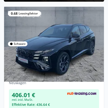
0.68
Leasingfaktor
Schwarz
Privat
Hyundai TUCSON PHEV N Line X M26 6-AT
2WD 1.6 T-GDi,288P
Hybrid •
Automatik •
288 PS (212 kW)
Neuwagen
406.01 €
mtl. inkl. MwSt.
Effektive Rate: 436.64 €