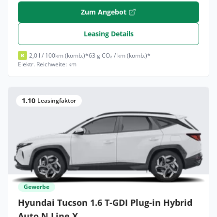
Zum Angebot
Leasing Details
2,0 l / 100km (komb.)*
63 g CO₂ / km (komb.)*
B
Elektr. Reichweite: km
1.10
Leasingfaktor
Gewerbe
Hyundai Tucson 1.6 T-GDI Plug-in Hybrid
Auto N Line X