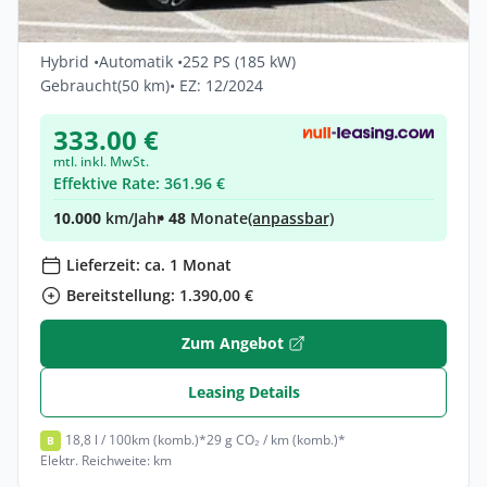
Hyundai TUCSON 1.6 T-GDI PHEV Prime
4WD AT*ECS*360°View
Hybrid •
Automatik •
252 PS (185 kW)
Gebraucht
(50 km)
• EZ: 12/2024
333.00 €
mtl. inkl. MwSt.
Effektive Rate: 361.96 €
10.000
km/Jahr
• 48
Monate
(anpassbar)
Lieferzeit: ca. 1 Monat
Bereitstellung: 1.390,00 €
Zum Angebot
Leasing Details
18,8 l / 100km (komb.)*
29 g CO₂ / km (komb.)*
B
Elektr. Reichweite: km