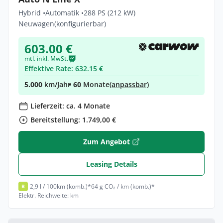
Hybrid •
Automatik •
288 PS (212 kW)
Neuwagen
(konfigurierbar)
603.00 €
mtl. inkl. MwSt.
Effektive Rate: 632.15 €
5.000
km/Jahr
• 60
Monate
(anpassbar)
Lieferzeit: ca. 4 Monate
Bereitstellung: 1.749,00 €
Zum Angebot
Leasing Details
2,9 l / 100km (komb.)*
64 g CO₂ / km (komb.)*
B
Elektr. Reichweite: km