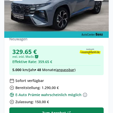
Privat
Hyundai TUCSON Tucson N LINE PLUG-IN
*SCHWABENAKTION AUGUST*
Hybrid •
Automatik •
288 PS (212 kW)
Neuwagen
329.65 €
mtl. inkl. MwSt.
Effektive Rate: 359.65 €
5.000
km/Jahr
• 48
Monate
(anpassbar)
Sofort verfügbar
Bereitstellung: 1.290,00 €
E-Auto Prämie wahrscheinlich möglich
Zulassung: 150,00 €
Zum Angebot