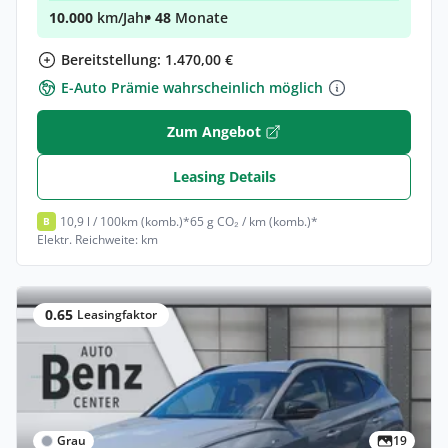
10.000
km/Jahr
• 48
Monate
Bereitstellung: 1.470,00 €
E-Auto Prämie wahrscheinlich möglich
Zum Angebot
Leasing Details
10,9 l / 100km (komb.)*
65 g CO₂ / km (komb.)*
B
Elektr. Reichweite: km
0.65
Leasingfaktor
Grau
19