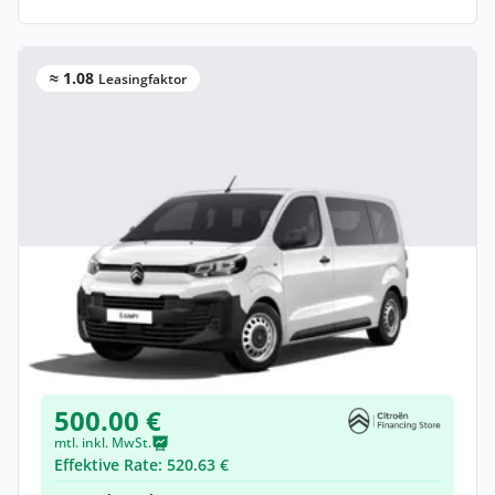
≈ 1.08
Leasingfaktor
Gewerbe & Privat
Citroën Jumpy Kombi Kombi (Länge M)
Elektro •
Automatik •
Neuwagen
(konfigurierbar)
500.00 €
mtl. inkl. MwSt.
Effektive Rate: 520.63 €