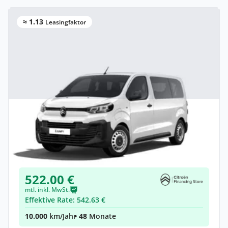
≈ 1.13
Leasingfaktor
Gewerbe & Privat
Citroën Jumpy Kombi Kombi (Länge M)
Elektro •
Automatik •
Neuwagen
(konfigurierbar)
522.00 €
mtl. inkl. MwSt.
Effektive Rate: 542.63 €
10.000
km/Jahr
• 48
Monate