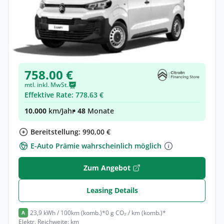
Gewerbe & Privat
Citroën Jumpy Kombi Kombi (Länge M)
Elektro •
Automatik •
Neuwagen
(konfigurierbar)
758.00 €
mtl. inkl. MwSt.
Effektive Rate: 778.63 €
10.000
km/Jahr
• 48
Monate
Bereitstellung: 990,00 €
E-Auto Prämie wahrscheinlich möglich
Zum Angebot
Leasing Details
23,9 kWh / 100km (komb.)*
0 g CO₂ / km (komb.)*
A
Elektr. Reichweite: km