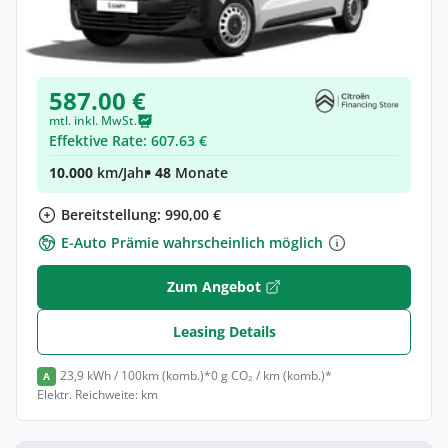
Citroën Jumpy Kombi Kombi (Länge M)
Elektro •
Automatik •
Neuwagen
(konfigurierbar)
587.00 €
mtl. inkl. MwSt.
Effektive Rate: 607.63 €
10.000
km/Jahr
• 48
Monate
Bereitstellung: 990,00 €
E-Auto Prämie wahrscheinlich möglich
Zum Angebot
Leasing Details
23,9 kWh / 100km (komb.)*
0 g CO₂ / km (komb.)*
A
Elektr. Reichweite: km