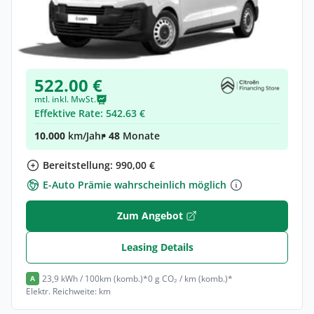
Citroën Jumpy Kombi Kombi (Länge M)
Elektro •
Automatik •
Neuwagen
(konfigurierbar)
522.00 €
mtl. inkl. MwSt.
Effektive Rate: 542.63 €
10.000
km/Jahr
• 48
Monate
Bereitstellung: 990,00 €
E-Auto Prämie wahrscheinlich möglich
Zum Angebot
Leasing Details
23,9 kWh / 100km (komb.)*
0 g CO₂ / km (komb.)*
A
Elektr. Reichweite: km