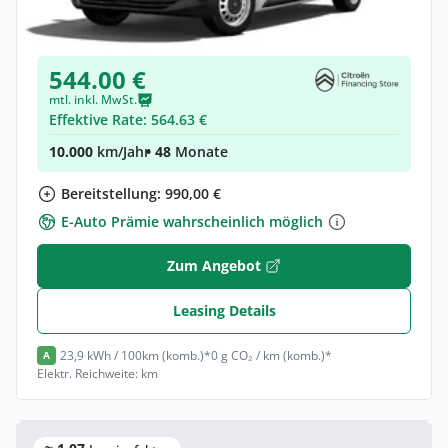
Elektro •
Automatik •
Neuwagen
(konfigurierbar)
544.00 €
mtl. inkl. MwSt.
Effektive Rate: 564.63 €
10.000
km/Jahr
• 48
Monate
Bereitstellung: 990,00 €
E-Auto Prämie wahrscheinlich möglich
Zum Angebot
Leasing Details
23,9 kWh / 100km (komb.)*
0 g CO₂ / km (komb.)*
A
Elektr. Reichweite: km