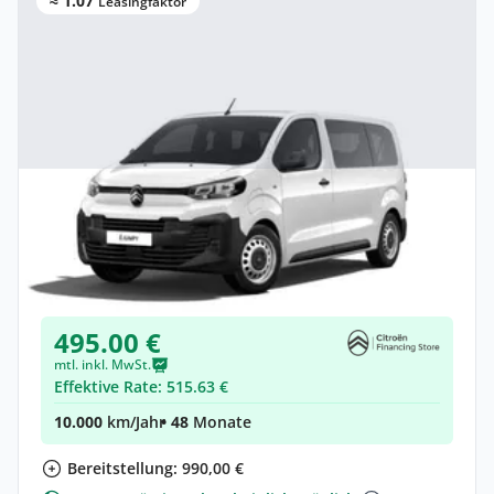
≈ 1.07
Leasingfaktor
Privat & Gewerbe
Citroën Jumpy Kombi Kombi (Länge M)
Elektro •
Automatik •
Neuwagen
(konfigurierbar)
495.00 €
mtl. inkl. MwSt.
Effektive Rate: 515.63 €
10.000
km/Jahr
• 48
Monate
Bereitstellung: 990,00 €