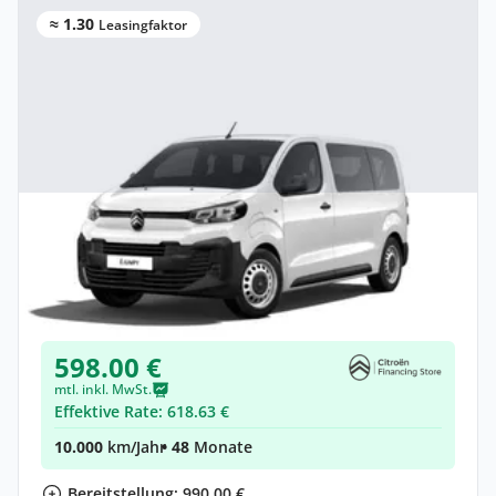
≈ 1.30
Leasingfaktor
Gewerbe & Privat
Citroën Jumpy Kombi Kombi (Länge M)
Elektro •
Automatik •
Neuwagen
(konfigurierbar)
598.00 €
mtl. inkl. MwSt.
Effektive Rate: 618.63 €
10.000
km/Jahr
• 48
Monate
Bereitstellung: 990,00 €