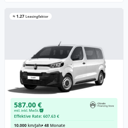
≈ 1.27
Leasingfaktor
Privat & Gewerbe
Citroën Jumpy Kombi Kombi (Länge M)
Elektro •
Automatik •
Neuwagen
(konfigurierbar)
587.00 €
mtl. inkl. MwSt.
Effektive Rate: 607.63 €
10.000
km/Jahr
• 48
Monate