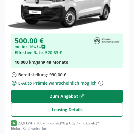
Gewerbe & Privat
Citroën Jumpy Kombi Kombi (Länge M)
Elektro •
Automatik •
Neuwagen
(konfigurierbar)
500.00 €
mtl. inkl. MwSt.
Effektive Rate: 520.63 €
10.000
km/Jahr
• 48
Monate
Bereitstellung: 990,00 €
E-Auto Prämie wahrscheinlich möglich
Zum Angebot
Leasing Details
23,9 kWh / 100km (komb.)*
0 g CO₂ / km (komb.)*
A
Elektr. Reichweite: km