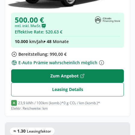
Neuwagen
(konfigurierbar)
500.00 €
mtl. inkl. MwSt.
Effektive Rate: 520.63 €
10.000
km/Jahr
• 48
Monate
Bereitstellung: 990,00 €
E-Auto Prämie wahrscheinlich möglich
Zum Angebot
Leasing Details
23,9 kWh / 100km (komb.)*
0 g CO₂ / km (komb.)*
A
Elektr. Reichweite: km
≈ 1.30
Leasingfaktor