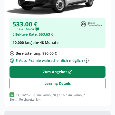
Elektro •
Automatik •
Neuwagen
(konfigurierbar)
533.00 €
mtl. inkl. MwSt.
Effektive Rate: 553.63 €
10.000
km/Jahr
• 48
Monate
Bereitstellung: 990,00 €
E-Auto Prämie wahrscheinlich möglich
Zum Angebot
Leasing Details
23,9 kWh / 100km (komb.)*
0 g CO₂ / km (komb.)*
A
Elektr. Reichweite: km