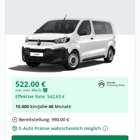
Privat & Gewerbe
Citroën Jumpy Kombi Kombi (Länge M)
Elektro •
Automatik •
Neuwagen
(konfigurierbar)
522.00 €
mtl. inkl. MwSt.
Effektive Rate: 542.63 €
10.000
km/Jahr
• 48
Monate
Bereitstellung: 990,00 €
E-Auto Prämie wahrscheinlich möglich