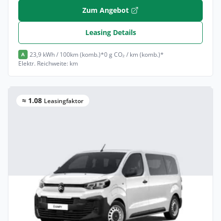
Zum Angebot
Leasing Details
23,9 kWh / 100km (komb.)*
0 g CO₂ / km (komb.)*
A
Elektr. Reichweite: km
≈ 1.08
Leasingfaktor
Privat & Gewerbe
Citroën Jumpy Kombi Kombi (Länge M)
Elektro •
Automatik •