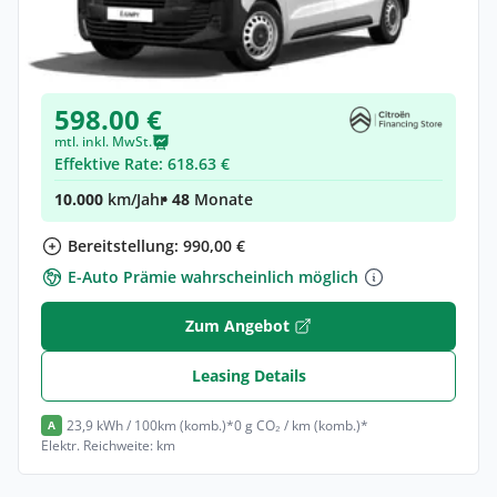
Citroën Jumpy Kombi Kombi (Länge M)
Elektro •
Automatik •
Neuwagen
(konfigurierbar)
598.00 €
mtl. inkl. MwSt.
Effektive Rate: 618.63 €
10.000
km/Jahr
• 48
Monate
Bereitstellung: 990,00 €
E-Auto Prämie wahrscheinlich möglich
Zum Angebot
Leasing Details
23,9 kWh / 100km (komb.)*
0 g CO₂ / km (komb.)*
A
Elektr. Reichweite: km