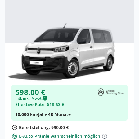
Privat & Gewerbe
Citroën Jumpy Kombi Kombi (Länge M)
Elektro •
Automatik •
Neuwagen
(konfigurierbar)
598.00 €
mtl. inkl. MwSt.
Effektive Rate: 618.63 €
10.000
km/Jahr
• 48
Monate
Bereitstellung: 990,00 €
E-Auto Prämie wahrscheinlich möglich