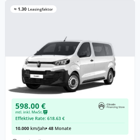
≈ 1.30
Leasingfaktor
Gewerbe & Privat
Citroën Jumpy Kombi Kombi (Länge M)
Elektro •
Automatik •
Neuwagen
(konfigurierbar)
598.00 €
mtl. inkl. MwSt.
Effektive Rate: 618.63 €
10.000
km/Jahr
• 48
Monate