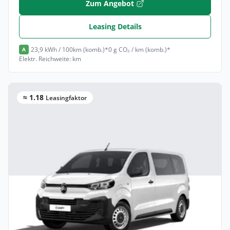
Zum Angebot
Leasing Details
23,9 kWh / 100km (komb.)*
0 g CO₂ / km (komb.)*
A
Elektr. Reichweite: km
≈ 1.18
Leasingfaktor
Privat & Gewerbe
Citroën Jumpy Kombi Kombi (Länge M)
Elektro •
Automatik •