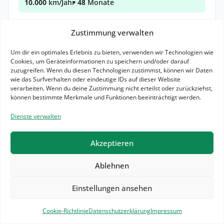
10.000
km/Jahr
• 48
Monate
Bereitstellung: 990,00 €
Zustimmung verwalten
E-Auto Prämie wahrscheinlich möglich
Um dir ein optimales Erlebnis zu bieten, verwenden wir Technologien wie
Zum Angebot
Cookies, um Geräteinformationen zu speichern und/oder darauf
zuzugreifen. Wenn du diesen Technologien zustimmst, können wir Daten
wie das Surfverhalten oder eindeutige IDs auf dieser Website
Leasing Details
verarbeiten. Wenn du deine Zustimmung nicht erteilst oder zurückziehst,
können bestimmte Merkmale und Funktionen beeinträchtigt werden.
23,9 kWh / 100km (komb.)*
0 g CO₂ / km (komb.)*
A
Elektr. Reichweite: km
Dienste verwalten
Akzeptieren
≈ 1.64
Leasingfaktor
Ablehnen
Einstellungen ansehen
Filter
3
Cookie-Richtlinie
Datenschutzerklärung
Impressum