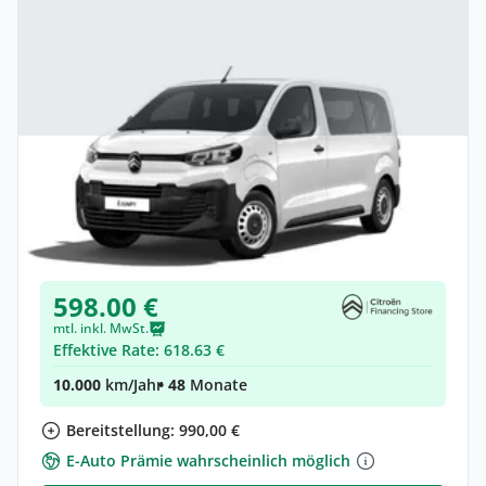
Privat & Gewerbe
Citroën Jumpy Kombi Kombi (Länge M)
Elektro •
Automatik •
Neuwagen
(konfigurierbar)
598.00 €
mtl. inkl. MwSt.
Effektive Rate: 618.63 €
10.000
km/Jahr
• 48
Monate
Bereitstellung: 990,00 €
E-Auto Prämie wahrscheinlich möglich