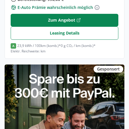
E-Auto Prämie wahrscheinlich möglich
Zum Angebot
Leasing Details
23,9 kWh / 100km (komb.)*
0 g CO₂ / km (komb.)*
A
Elektr. Reichweite: km
Gesponsert