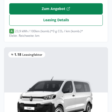
Zum Angebot
Leasing Details
23,9 kWh / 100km (komb.)*
0 g CO₂ / km (komb.)*
A
Elektr. Reichweite: km
≈ 1.18
Leasingfaktor
Privat & Gewerbe
Citroën Jumpy Kombi Kombi (Länge M)