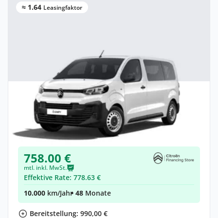
≈ 1.64
Leasingfaktor
Privat & Gewerbe
Citroën Jumpy Kombi Kombi (Länge M)
Elektro •
Automatik •
Neuwagen
(konfigurierbar)
758.00 €
mtl. inkl. MwSt.
Effektive Rate: 778.63 €
10.000
km/Jahr
• 48
Monate
Bereitstellung: 990,00 €