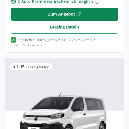
E-Auto Prämie wahrscheinlich möglich
Zum Angebot
Leasing Details
23,9 kWh / 100km (komb.)*
0 g CO₂ / km (komb.)*
A
Elektr. Reichweite: km
≈ 1.15
Leasingfaktor
Privat & Gewerbe
Citroën Jumpy Kombi Kombi (Länge M)