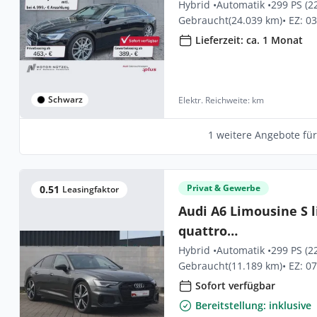
Hybrid •
Automatik •
299 PS (2
Gebraucht
(24.039 km)
• EZ: 0
Lieferzeit: ca. 1 Monat
Schwarz
Elektr. Reichweite: km
1 weitere Angebote fü
Privat & Gewerbe
0.51
Leasingfaktor
Audi A6 Limousine S l
quattro
*0,5%*WINTERRÄDER
Hybrid •
Automatik •
299 PS (2
Gebraucht
(11.189 km)
• EZ: 0
Sofort verfügbar
Bereitstellung: inklusive