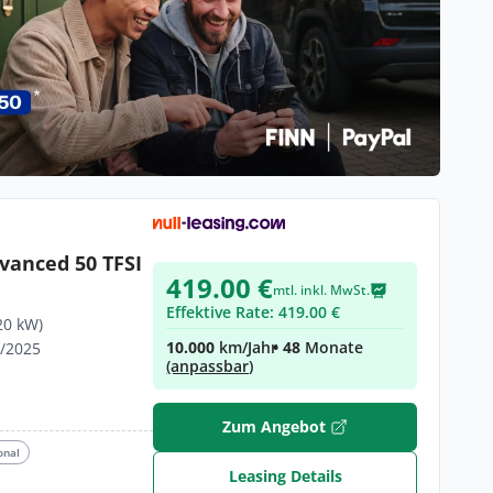
vanced 50 TFSI
419.00 €
mtl. inkl. MwSt.
Effektive Rate: 419.00 €
20 kW)
10.000
km/Jahr
• 48
Monate
1/2025
(anpassbar)
Zum Angebot
onal
Leasing Details