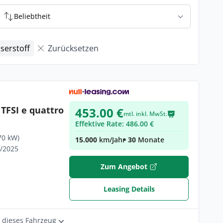
Beliebtheit
serstoff
Zurücksetzen
TFSI e quattro
453.00 €
mtl. inkl. MwSt.
Effektive Rate: 486.00 €
70 kW)
15.000
km/Jahr
• 30
Monate
5/2025
Zum Angebot
Leasing Details
r dieses Fahrzeug