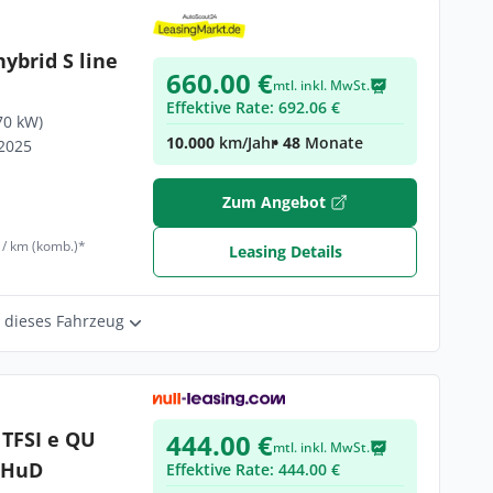
ybrid S line
660.00 €
mtl. inkl. MwSt.
Effektive Rate: 692.06 €
70 kW)
10.000
km/Jahr
• 48
Monate
/2025
Zum Angebot
€
 / km (komb.)*
Leasing Details
r dieses Fahrzeug
 TFSI e QU
444.00 €
mtl. inkl. MwSt.
+HuD
Effektive Rate: 444.00 €