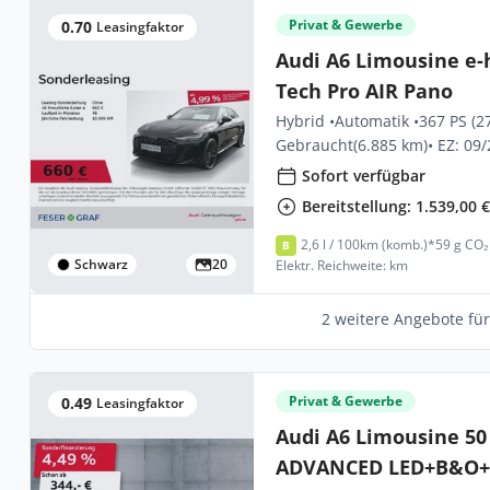
Privat & Gewerbe
0.70
Leasingfaktor
Audi A6 Limousine e-h
Tech Pro AIR Pano
Hybrid •
Automatik •
367 PS (2
Gebraucht
(6.885 km)
• EZ: 09
Sofort verfügbar
Bereitstellung: 1.539,00 
2,6 l / 100km (komb.)*
59 g CO₂
B
Schwarz
20
Elektr. Reichweite: km
2 weitere Angebote fü
Privat & Gewerbe
0.49
Leasingfaktor
Audi A6 Limousine 50
ADVANCED LED+B&O