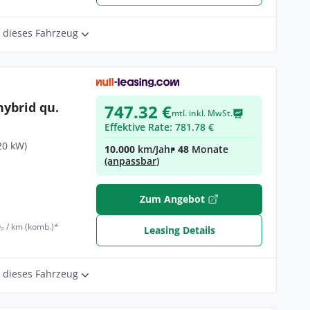
r dieses Fahrzeug
hybrid qu.
747.32 €
mtl. inkl. MwSt.
Effektive Rate: 781.78 €
20 kW)
10.000
km/Jahr
• 48
Monate
(anpassbar)
€
Zum Angebot
₂ / km (komb.)*
Leasing Details
r dieses Fahrzeug