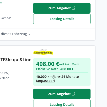
ve
Zum Angebot
 (komb.)*
Leasing Details
r dieses Fahrzeug
TFSIe qu S line
408.00 €
mtl. inkl. MwSt.
Effektive Rate: 408.00 €
20 kW)
10.000
km/Jahr
• 24
Monate
0/2022
(anpassbar)
Zum Angebot
Leasing Details