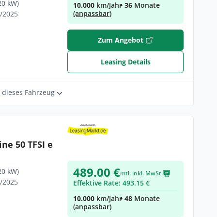
20 kW)
10.000
km/Jahr
• 36
Monate
(anpassbar)
3/2025
Zum Angebot
Leasing Details
r dieses Fahrzeug
ine 50 TFSI e
489.00 €
*PANO*
20 kW)
mtl. inkl. MwSt.
7/2025
Effektive Rate: 493.15 €
10.000
km/Jahr
• 48
Monate
(anpassbar)