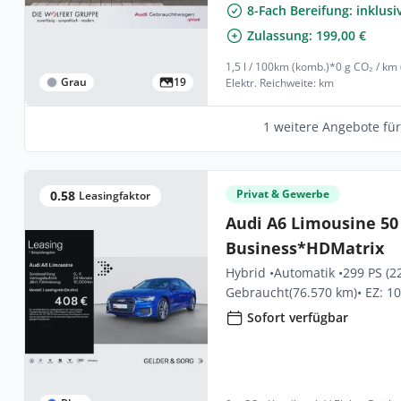
8-Fach Bereifung: inklusi
Zulassung: 199,00 €
1,5 l / 100km (komb.)*
0 g CO₂ / km
Grau
19
Elektr. Reichweite: km
1 weitere Angebote fü
Privat & Gewerbe
0.58
Leasingfaktor
Audi A6 Limousine 50 
Business*HDMatrix
Hybrid •
Automatik •
299 PS (2
Gebraucht
(76.570 km)
• EZ: 1
Sofort verfügbar