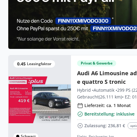
Privat & Gewerbe
0.45
Leasingfaktor
Audi A6 Limousine ad
e quattro S tronic
Hybrid •
Automatik •
299 PS (2
Gebraucht
(26.111 km)
• EZ: 0
Lieferzeit: ca. 1 Monat
Bereitstellung: inklusive
Zulassung: 236,81 €
opti
Schwarz
Elektr. Reichweite: km