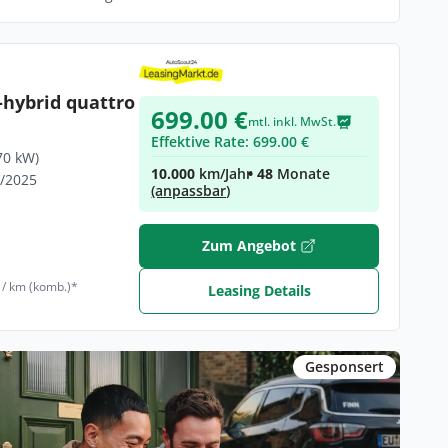
-hybrid quattro
699.00 €
mtl. inkl. MwSt.
Effektive Rate: 699.00 €
70 kW)
10.000
km/Jahr
• 48
Monate
9/2025
(anpassbar)
Zum Angebot
 / km (komb.)*
Leasing Details
Gesponsert