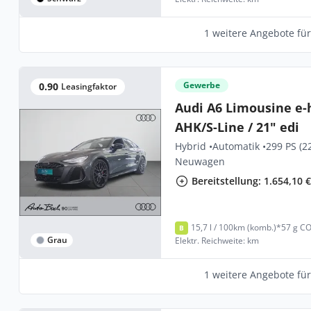
1 weitere Angebote fü
Gewerbe
0.90
Leasingfaktor
Audi A6 Limousine e-
AHK/S-Line / 21" edi
Hybrid •
Automatik •
299 PS (2
Neuwagen
Bereitstellung: 1.654,10 
15,7 l / 100km (komb.)*
57 g CO
B
Grau
Elektr. Reichweite: km
1 weitere Angebote fü