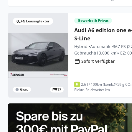
Gewerbe & Privat
0.74
Leasingfaktor
Audi A6 edition one e
S-Line
Hybrid •
Automatik •
367 PS (2
Gebraucht
(13.000 km)
• EZ: 0
Sofort verfügbar
2,6 l / 100km (komb.)*
59 g CO₂
B
Grau
17
Elektr. Reichweite: km