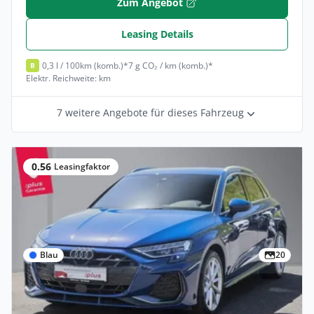
Zum Angebot
Leasing Details
0,3 l / 100km (komb.)*
7 g CO₂ / km (komb.)*
B
Elektr. Reichweite: km
7 weitere Angebote für dieses Fahrzeug
0.56
Leasingfaktor
Blau
20
Privat & Gewerbe