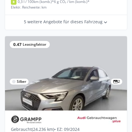
0,3 l / 100km (komb.)*
6 g CO₂ / km (komb.)*
B
Elektr. Reichweite: km
5 weitere Angebote für dieses Fahrzeug
0.47
Leasingfaktor
Silber
2
Privat & Gewerbe
Audi A3 Sportback 40 TFSI e S-tronic
+LED+VIRTUAL+ACC+
Hybrid •
Automatik •
204 PS (150 kW)
Gebraucht
(24.236 km)
• EZ: 09/2024