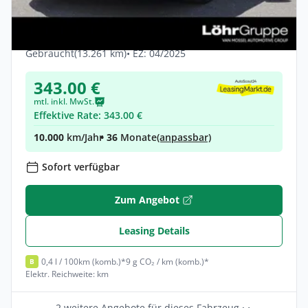
Audi A3 Sportback 40 TFSI e S line AHK
ACC Kamera
Hybrid •
Automatik •
204 PS (150 kW)
Gebraucht
(13.261 km)
• EZ: 04/2025
343.00 €
mtl. inkl. MwSt.
Effektive Rate: 343.00 €
10.000
km/Jahr
• 36
Monate
(anpassbar)
Sofort verfügbar
Zum Angebot
Leasing Details
0,4 l / 100km (komb.)*
9 g CO₂ / km (komb.)*
B
Elektr. Reichweite: km
2 weitere Angebote für dieses Fahrzeug