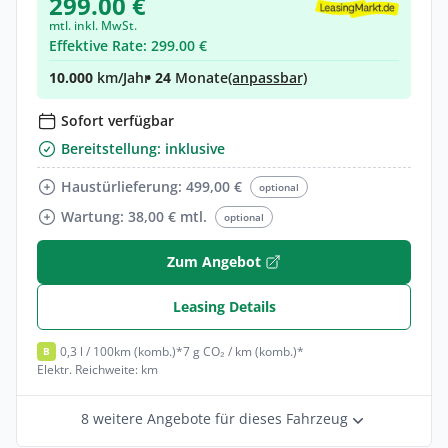
299.00 €
mtl. inkl. MwSt.
Effektive Rate: 299.00 €
10.000
km/Jahr
• 24
Monate
(anpassbar)
Sofort verfügbar
Bereitstellung: inklusive
Haustürlieferung: 499,00 €
optional
Wartung: 38,00 € mtl.
optional
Zum Angebot
Leasing Details
0,3 l / 100km (komb.)*
7 g CO₂ / km (komb.)*
B
Elektr. Reichweite: km
8 weitere Angebote für dieses Fahrzeug