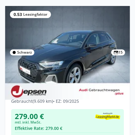
0.53
Leasingfaktor
Schwarz
15
Privat & Gewerbe
Audi A3 allstreet 40 TFSI e S tr. LED ACC
FLA Cam SHZ
Hybrid •
Automatik •
204 PS (150 kW)
Gebraucht
(9.609 km)
• EZ: 09/2025
279.00 €
mtl. inkl. MwSt.
Effektive Rate: 279.00 €