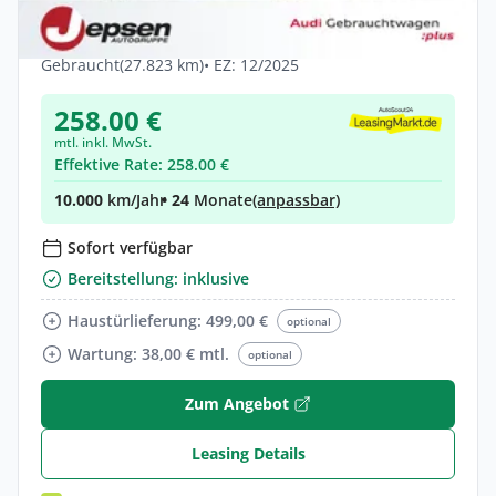
LED ACC Cam
Hybrid •
Automatik •
204 PS (150 kW)
Gebraucht
(27.823 km)
• EZ: 12/2025
258.00 €
mtl. inkl. MwSt.
Effektive Rate: 258.00 €
10.000
km/Jahr
• 24
Monate
(anpassbar)
Sofort verfügbar
Bereitstellung: inklusive
Haustürlieferung: 499,00 €
optional
Wartung: 38,00 € mtl.
optional
Zum Angebot
Leasing Details