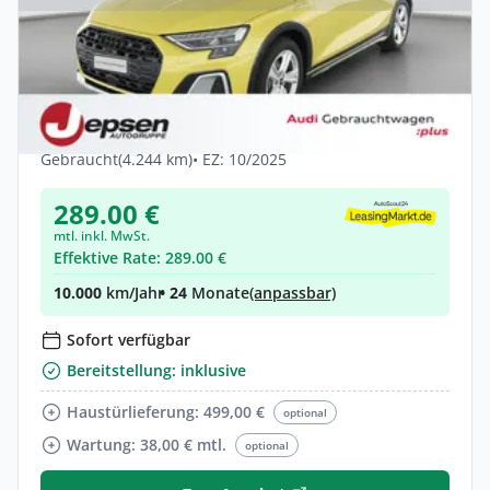
Gewerbe & Privat
Audi A3 allstreet TFSI e S tr. LED 18 AHK
ACC 360 FLA
Hybrid •
Automatik •
204 PS (150 kW)
Gebraucht
(4.244 km)
• EZ: 10/2025
289.00 €
mtl. inkl. MwSt.
Effektive Rate: 289.00 €
10.000
km/Jahr
• 24
Monate
(anpassbar)
Sofort verfügbar
Bereitstellung: inklusive
Haustürlieferung: 499,00 €
optional
Wartung: 38,00 € mtl.
optional