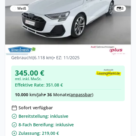
Weiß
3
Privat & Gewerbe
Audi A3 Sportback S line TFSI e ACC
MATRIX KAMERA NAVI SONOS
Hybrid •
Automatik •
150 PS (110 kW)
Gebraucht
(6.118 km)
• EZ: 11/2025
345.00 €
mtl. inkl. MwSt.
Effektive Rate: 351.08 €
10.000
km/Jahr
• 36
Monate
(anpassbar)
Sofort verfügbar
Bereitstellung: inklusive
8-Fach Bereifung: inklusive
Zulassung: 219,00 €