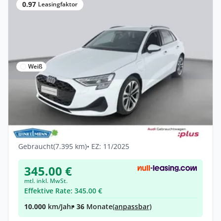
0.97
Leasingfaktor
Weiß
Privat & Gewerbe
Audi A3 Sportback TFSI e S tronic ACC LED
KAMERA NAVI
Hybrid •
Automatik •
204 PS (150 kW)
Gebraucht
(7.395 km)
• EZ: 11/2025
345.00 €
mtl. inkl. MwSt.
Effektive Rate: 345.00 €
10.000
km/Jahr
• 36
Monate
(anpassbar)