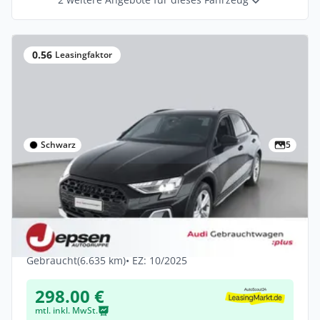
0.56
Leasingfaktor
Schwarz
5
Privat & Gewerbe
Audi A3 allstreet TFSI e S tr. LED ACC Cam
FLA elSitz
Hybrid •
Automatik •
204 PS (150 kW)
Gebraucht
(6.635 km)
• EZ: 10/2025
298.00 €
mtl. inkl. MwSt.