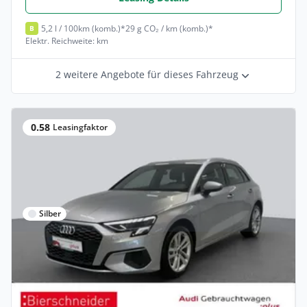
5,2 l / 100km (komb.)*
29 g CO₂ / km (komb.)*
B
Elektr. Reichweite: km
2 weitere Angebote für dieses Fahrzeug
0.58
Leasingfaktor
Silber
Privat & Gewerbe
Audi A3 Sportback 40 TFSI e LED ACC CAM
NAVI SHZ