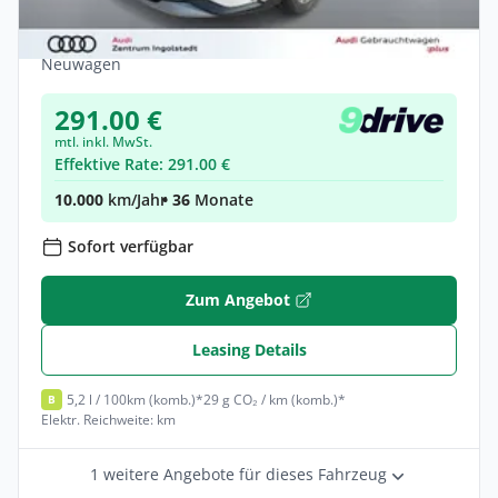
18
Hybrid •
Automatik •
203 PS (150 kW)
Neuwagen
291.00 €
mtl. inkl. MwSt.
Effektive Rate: 291.00 €
10.000
km/Jahr
• 36
Monate
Sofort verfügbar
Zum Angebot
Leasing Details
5,2 l / 100km (komb.)*
29 g CO₂ / km (komb.)*
B
Elektr. Reichweite: km
1 weitere Angebote für dieses Fahrzeug