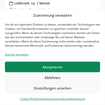
Lieferzeit: ca. 1 Monat
Bereitstellung: inklusive
Zustimmung verwalten
Zulassung: 219,00 €
optional
Um dir ein optimales Erlebnis zu bieten, verwenden wir Technologien wie
Cookies, um Geräteinformationen zu speichern und/oder darauf
Zum Angebot
zuzugreifen. Wenn du diesen Technologien zustimmst, können wir Daten
wie das Surfverhalten oder eindeutige IDs auf dieser Website
Leasing Details
verarbeiten. Wenn du deine Zustimmung nicht erteilst oder zurückziehst,
können bestimmte Merkmale und Funktionen beeinträchtigt werden.
Elektr. Reichweite: km
Dienste verwalten
3 weitere Angebote für dieses Fahrzeug
Akzeptieren
Ablehnen
0.59
Leasingfaktor
Einstellungen ansehen
Filter
3
Cookie-Richtlinie
Datenschutzerklärung
Impressum