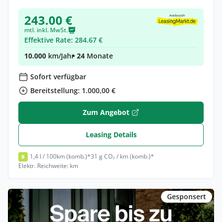
243.00 €
mtl. inkl. MwSt.
Effektive Rate: 284.67 €
10.000
km/Jahr
• 24
Monate
Sofort verfügbar
Bereitstellung: 1.000,00 €
Zum Angebot
Leasing Details
1,4 l / 100km (komb.)*
31 g CO₂ / km (komb.)*
B
Elektr. Reichweite: km
Gesponsert