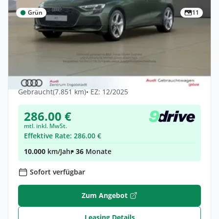
Grün
11
Privat
Audi A3 Sportback TFSI e AHK LED STHZG
Kamera PDC 18
Hybrid •
Automatik •
203 PS (150 kW)
Gebraucht
(7.851 km)
• EZ: 12/2025
286.00 €
mtl. inkl. MwSt.
Effektive Rate: 286.00 €
10.000
km/Jahr
• 36
Monate
Sofort verfügbar
Zum Angebot
Leasing Details