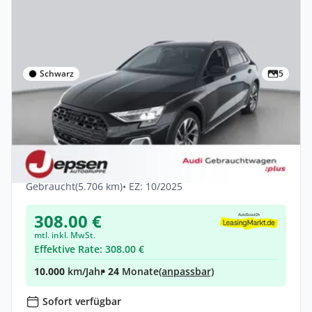
Schwarz
5
Privat & Gewerbe
Audi A3 allstreet TFSI e S tr. LED 18 AHK
360 ACC FLA
Hybrid •
Automatik •
204 PS (150 kW)
Gebraucht
(5.706 km)
• EZ: 10/2025
308.00 €
mtl. inkl. MwSt.
Effektive Rate: 308.00 €
10.000
km/Jahr
• 24
Monate
(anpassbar)
Sofort verfügbar