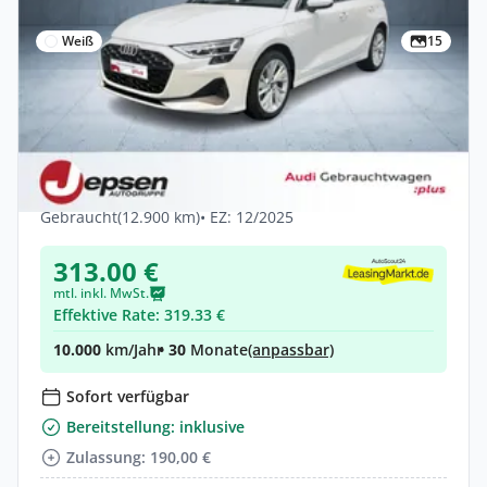
Weiß
15
Privat & Gewerbe
Audi A3 Sportback 40 TFSI e S tr. LED Navi
Virtual
Hybrid •
Automatik •
204 PS (150 kW)
Gebraucht
(12.900 km)
• EZ: 12/2025
313.00 €
mtl. inkl. MwSt.
Effektive Rate: 319.33 €
10.000
km/Jahr
• 30
Monate
(anpassbar)
Sofort verfügbar
Bereitstellung: inklusive
Zulassung: 190,00 €