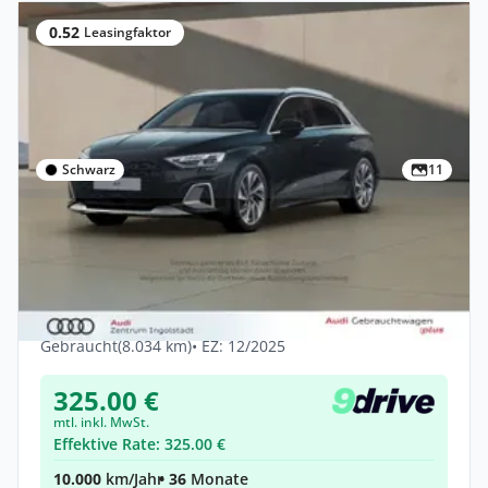
0.52
Leasingfaktor
Schwarz
11
Privat
Audi A3 TFSI e AHK SONOS MATRIX STHZG
18
Hybrid •
Automatik •
203 PS (150 kW)
Gebraucht
(8.034 km)
• EZ: 12/2025
325.00 €
mtl. inkl. MwSt.
Effektive Rate: 325.00 €
10.000
km/Jahr
• 36
Monate