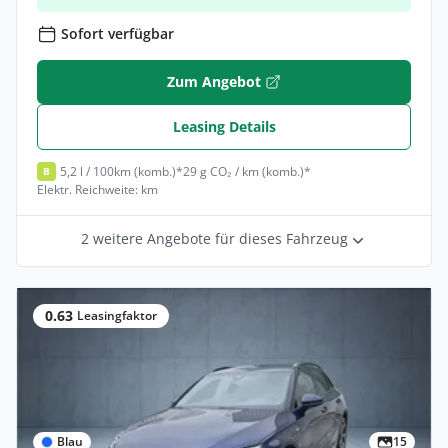
Sofort verfügbar
Zum Angebot
Leasing Details
5,2 l / 100km (komb.)*
29 g CO₂ / km (komb.)*
B
Elektr. Reichweite: km
2 weitere Angebote für dieses Fahrzeug
0.63
Leasingfaktor
Blau
15