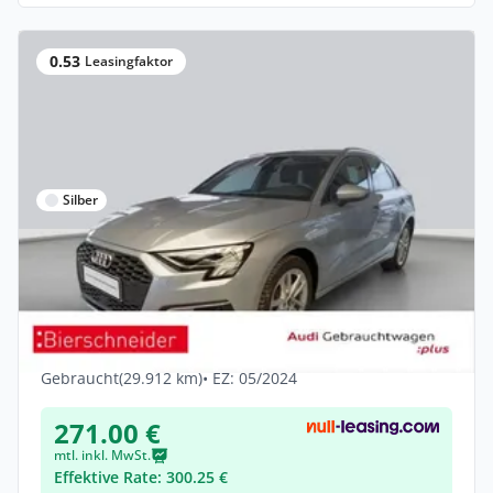
0.53
Leasingfaktor
Silber
Privat & Gewerbe
Audi A3 Sportback 40 TFSI e LED ACC CAM
NAVI SHZ
Hybrid •
Automatik •
204 PS (150 kW)
Gebraucht
(29.912 km)
• EZ: 05/2024
271.00 €
mtl. inkl. MwSt.
Effektive Rate: 300.25 €