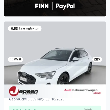
0.53
Leasingfaktor
Weiß
5
Privat & Gewerbe
Audi A3 Sportback TFSI e advanced S t.
LED 18 AHK 360
Hybrid •
Automatik •
204 PS (150 kW)
Gebraucht
(6.359 km)
• EZ: 10/2025