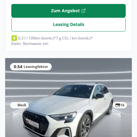
Zum Angebot
Leasing Details
0,3 l / 100km (komb.)*
7 g CO₂ / km (komb.)*
B
Elektr. Reichweite: km
0.54
Leasingfaktor
Weiß
16
Privat
Audi A3 TFSI e LED 360° PDC ACC Virtual