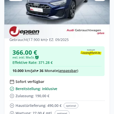
Privat & Gewerbe
Audi A3 Sportback S line 40 TFSI e S tr.
LED AHK 18Ž
Hybrid •
Automatik •
204 PS (150 kW)
Gebraucht
(17.900 km)
• EZ: 09/2025
366.00 €
mtl. inkl. MwSt.
Effektive Rate: 371.28 €
10.000
km/Jahr
• 36
Monate
(anpassbar)
Sofort verfügbar
Bereitstellung: inklusive
Zulassung: 190,00 €
Haustürlieferung: 490,00 €
optional
Wartung: 27,00 € mtl.
optional