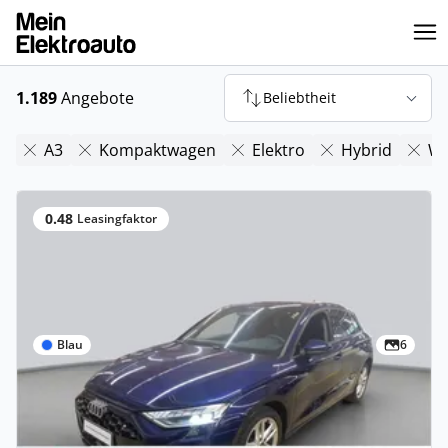
1.189
Angebote
Beliebtheit
A3
Kompaktwagen
Elektro
Hybrid
Wa
0.48
Leasingfaktor
Blau
6
Privat & Gewerbe
Audi A3 Sportback TFSI e advanced S tr.