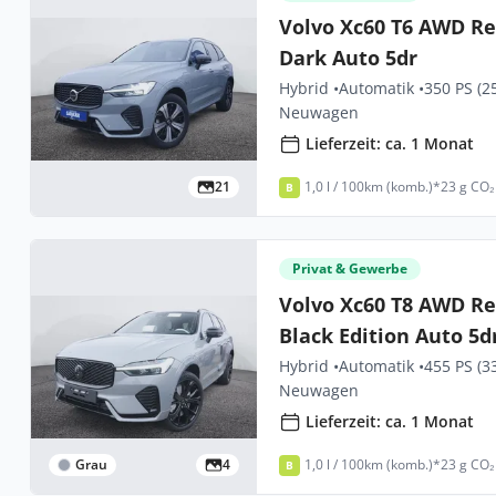
Volvo Xc60 T6 AWD Re
Dark Auto 5dr
Hybrid •
Automatik •
350 PS (2
Neuwagen
Lieferzeit: ca. 1 Monat
21
1,0 l / 100km (komb.)*
23 g CO₂
B
Privat & Gewerbe
Volvo Xc60 T8 AWD Re
Black Edition Auto 5d
Hybrid •
Automatik •
455 PS (3
Neuwagen
Lieferzeit: ca. 1 Monat
Grau
4
1,0 l / 100km (komb.)*
23 g CO₂
B