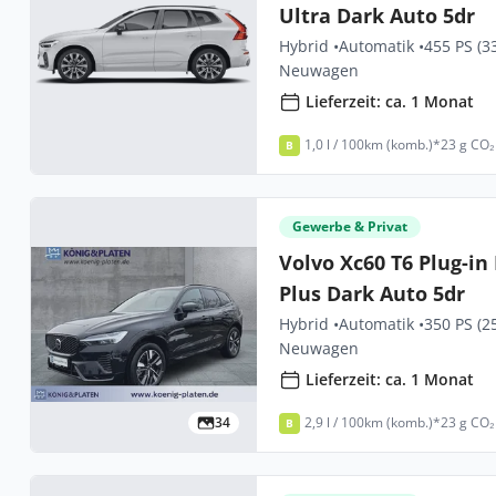
Ultra Dark Auto 5dr
Hybrid •
Automatik •
455 PS (3
Neuwagen
Lieferzeit: ca. 1 Monat
1,0 l / 100km (komb.)*
23 g CO₂
B
Gewerbe & Privat
Volvo Xc60 T6 Plug-i
Plus Dark Auto 5dr
Hybrid •
Automatik •
350 PS (2
Neuwagen
Lieferzeit: ca. 1 Monat
34
2,9 l / 100km (komb.)*
23 g CO₂
B