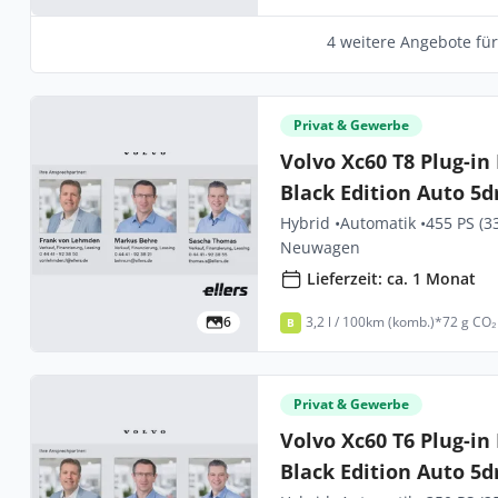
4 weitere Angebote fü
Privat & Gewerbe
Volvo Xc60 T8 Plug-in
Black Edition Auto 5d
Hybrid •
Automatik •
455 PS (3
Neuwagen
Lieferzeit: ca. 1 Monat
6
3,2 l / 100km (komb.)*
72 g CO₂
B
Privat & Gewerbe
Volvo Xc60 T6 Plug-in
Black Edition Auto 5d