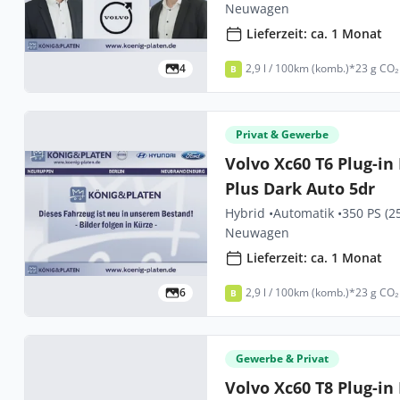
Neuwagen
Lieferzeit: ca. 1 Monat
4
2,9 l / 100km (komb.)*
23 g CO₂
B
Privat & Gewerbe
Volvo Xc60 T6 Plug-i
Plus Dark Auto 5dr
Hybrid •
Automatik •
350 PS (2
Neuwagen
Lieferzeit: ca. 1 Monat
6
2,9 l / 100km (komb.)*
23 g CO₂
B
Gewerbe & Privat
Volvo Xc60 T8 Plug-i