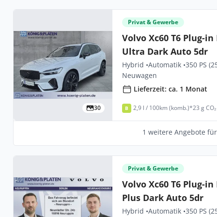
Privat & Gewerbe
Volvo Xc60 T6 Plug-i
Ultra Dark Auto 5dr
Hybrid •
Automatik •
350 PS (2
Neuwagen
Lieferzeit: ca. 1 Monat
30
2,9 l / 100km (komb.)*
23 g CO₂
B
1 weitere Angebote fü
Privat & Gewerbe
Volvo Xc60 T6 Plug-i
Plus Dark Auto 5dr
Hybrid •
Automatik •
350 PS (2