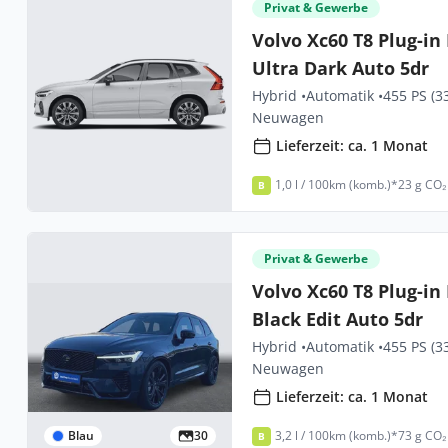
Privat & Gewerbe
Volvo Xc60 T8 Plug-i
Ultra Dark Auto 5dr
Hybrid •
Automatik •
455 PS (3
Neuwagen
Lieferzeit: ca. 1 Monat
1,0 l / 100km (komb.)*
23 g CO₂
B
Privat & Gewerbe
Volvo Xc60 T8 Plug-in
Black Edit Auto 5dr
Hybrid •
Automatik •
455 PS (3
Neuwagen
Lieferzeit: ca. 1 Monat
Blau
30
3,2 l / 100km (komb.)*
73 g CO₂
B