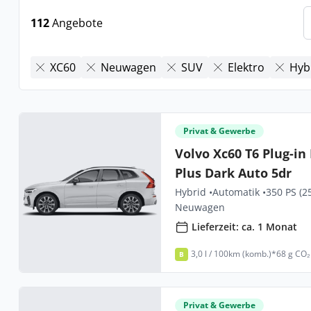
112
Angebote
XC60
Neuwagen
SUV
Elektro
Hyb
Privat & Gewerbe
Volvo Xc60 T6 Plug-i
Plus Dark Auto 5dr
Hybrid •
Automatik •
350 PS (2
Neuwagen
Lieferzeit: ca. 1 Monat
3,0 l / 100km (komb.)*
68 g CO₂
B
Privat & Gewerbe