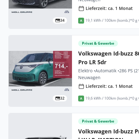
Lieferzeit: ca. 1 Monat
34
19,1 kWh / 100km (komb.)*
0 g
A
Privat & Gewerbe
Volkswagen Id-buzz 
Pro LR 5dr
Elektro •
Automatik •
286 PS (2
Neuwagen
Lieferzeit: ca. 1 Monat
32
19,6 kWh / 100km (komb.)*
0 g
A
Privat & Gewerbe
Volkswagen Id-buzz P