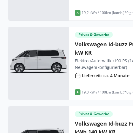
19,2 kWh / 100km (komb.)*
0 g
A
Privat & Gewerbe
Volkswagen Id-buzz P
kW KR
Elektro •
Automatik •
190 PS (1
Neuwagen
(konfigurierbar)
Lieferzeit: ca. 4 Monate
19,0 kWh / 100km (komb.)*
0 g
A
Privat & Gewerbe
Volkswagen Id-buzz F
kWh 140 kW KR