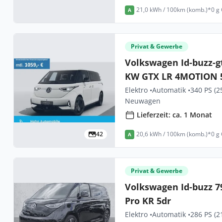
21,0 kWh / 100km (komb.)*
0 g
A
Privat & Gewerbe
Volkswagen Id-buzz-g
KW GTX LR 4MOTION 
Elektro •
Automatik •
340 PS (2
Neuwagen
Lieferzeit: ca. 1 Monat
42
20,6 kWh / 100km (komb.)*
0 g
A
Privat & Gewerbe
Volkswagen Id-buzz 
Pro KR 5dr
Elektro •
Automatik •
286 PS (2