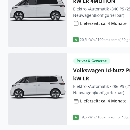
kW LR 4MOTION
Elektro •
Automatik •
340 PS (2
Neuwagen
(konfigurierbar)
Lieferzeit: ca. 4 Monate
20,5 kWh / 100km (komb.)*
0 g
A
Privat & Gewerbe
Volkswagen Id-buzz P
kW LR
Elektro •
Automatik •
286 PS (2
Neuwagen
(konfigurierbar)
Lieferzeit: ca. 4 Monate
19,5 kWh / 100km (komb.)*
0 g
A