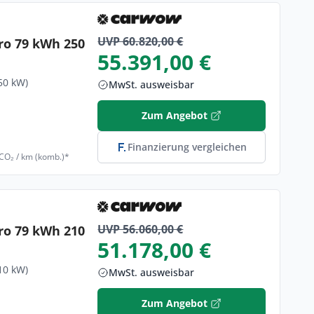
UVP 60.820,00 €
ro 79 kWh 250
55.391,00 €
50 kW)
MwSt. ausweisbar
Zum Angebot
Finanzierung vergleichen
 CO₂ / km (komb.)*
UVP 56.060,00 €
ro 79 kWh 210
51.178,00 €
10 kW)
MwSt. ausweisbar
Zum Angebot