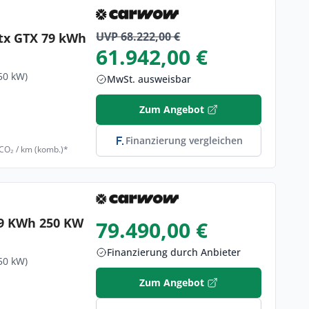
UVP 68.222,00 €
tx GTX 79 kWh
61.942,00 €
50 kW)
MwSt. ausweisbar
Zum Angebot
Finanzierung vergleichen
 CO₂ / km (komb.)*
79 KWh 250 KW
79.490,00 €
Finanzierung durch Anbieter
50 kW)
Zum Angebot