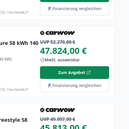
Finanzierung vergleichen
 CO₂ / km (komb.)*
UVP 52.270,00 €
ure 58 kWh 140
47.824,00 €
40 kW)
MwSt. ausweisbar
Zum Angebot
Finanzierung vergleichen
 CO₂ / km (komb.)*
UVP 49.997,00 €
reestyle 58
45.813,00 €