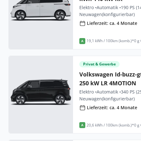
Elektro •
Automatik •
190 PS (1
Neuwagen
(konfigurierbar)
Lieferzeit: ca. 4 Monate
19,1 kWh / 100km (komb.)*
0 g
A
Privat & Gewerbe
Volkswagen Id-buzz-g
250 kW LR 4MOTION
Elektro •
Automatik •
340 PS (2
Neuwagen
(konfigurierbar)
Lieferzeit: ca. 4 Monate
20,6 kWh / 100km (komb.)*
0 g
A