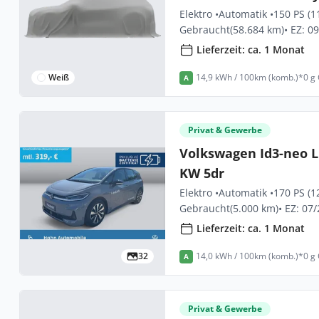
Elektro •
Automatik •
150 PS (1
Gebraucht
(58.684 km)
• EZ: 0
Lieferzeit: ca. 1 Monat
Weiß
14,9 kWh / 100km (komb.)*
0 g
A
Privat & Gewerbe
Volkswagen Id3-neo L
KW 5dr
Elektro •
Automatik •
170 PS (1
Gebraucht
(5.000 km)
• EZ: 07
Lieferzeit: ca. 1 Monat
32
14,0 kWh / 100km (komb.)*
0 g
A
Privat & Gewerbe