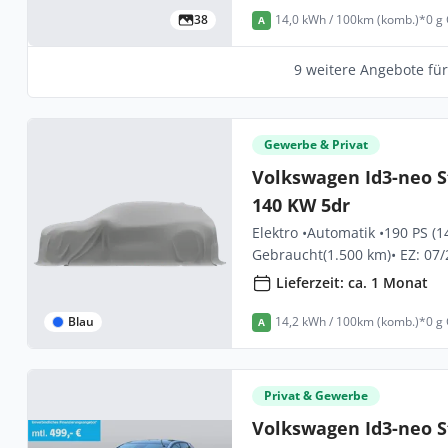
38
14,0 kWh / 100km (komb.)*
0 g
A
9 weitere Angebote fü
Gewerbe & Privat
Volkswagen Id3-neo S
140 KW 5dr
Elektro •
Automatik •
190 PS (1
Gebraucht
(1.500 km)
• EZ: 07
Lieferzeit: ca. 1 Monat
Blau
14,2 kWh / 100km (komb.)*
0 g
A
Privat & Gewerbe
Volkswagen Id3-neo S