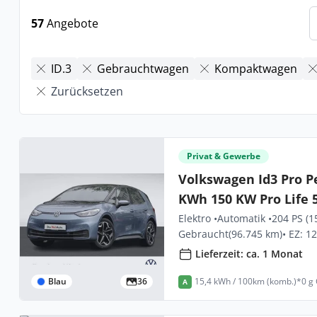
57
Angebote
ID.3
Gebrauchtwagen
Kompaktwagen
Zurücksetzen
Privat & Gewerbe
Volkswagen Id3 Pro P
KWh 150 KW Pro Life 
Elektro •
Automatik •
204 PS (1
Gebraucht
(96.745 km)
• EZ: 1
Lieferzeit: ca. 1 Monat
Blau
36
15,4 kWh / 100km (komb.)*
0 g
A