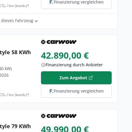
Finanzierung vergleichen
 CO₂ / km (komb.)*
r dieses Fahrzeug
tyle 58 KWh
42.890,00 €
Finanzierung durch Anbieter
40 kW)
/2026
Zum Angebot
Finanzierung vergleichen
 CO₂ / km (komb.)*
tyle 79 KWh
49.990,00 €