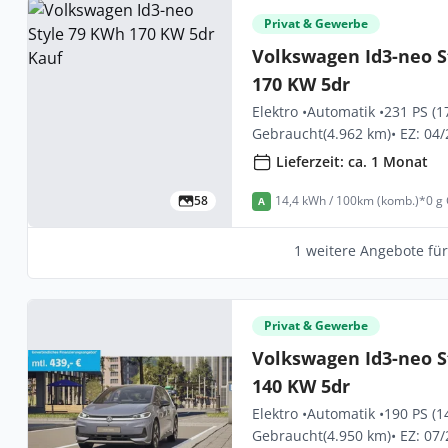
Privat & Gewerbe
Volkswagen Id3-neo S
170 KW 5dr
Elektro •
Automatik •
231 PS (1
Gebraucht
(4.962 km)
• EZ: 04
Lieferzeit: ca. 1 Monat
58
14,4 kWh / 100km (komb.)*
0 g
A
1 weitere Angebote fü
Privat & Gewerbe
Volkswagen Id3-neo S
140 KW 5dr
Elektro •
Automatik •
190 PS (1
Gebraucht
(4.950 km)
• EZ: 07