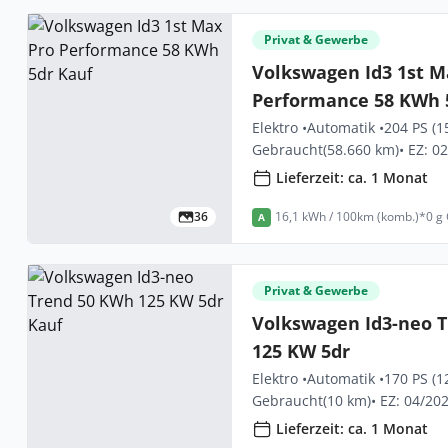
Privat & Gewerbe
Volkswagen Id3 1st M
Performance 58 KWh 
Elektro •
Automatik •
204 PS (1
Gebraucht
(58.660 km)
• EZ: 0
Lieferzeit: ca. 1 Monat
36
16,1 kWh / 100km (komb.)*
0 g
A
Privat & Gewerbe
Volkswagen Id3-neo 
125 KW 5dr
Elektro •
Automatik •
170 PS (1
Gebraucht
(10 km)
• EZ: 04/20
Lieferzeit: ca. 1 Monat