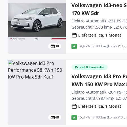
Volkswagen Id3-neo S
170 KW 5dr
Elektro •
Automatik •
231 PS (1
Gebraucht
(1.500 km)
• EZ: 07
Lieferzeit: ca. 1 Monat
30
14,4 kWh / 100km (komb.)*
0 g
A
Privat & Gewerbe
Volkswagen Id3 Pro P
KWh 150 KW Pro Max 
Elektro •
Automatik •
204 PS (1
Gebraucht
(37.987 km)
• EZ: 0
Lieferzeit: ca. 1 Monat
48
15,8 kWh / 100km (komb.)*
0 g
A