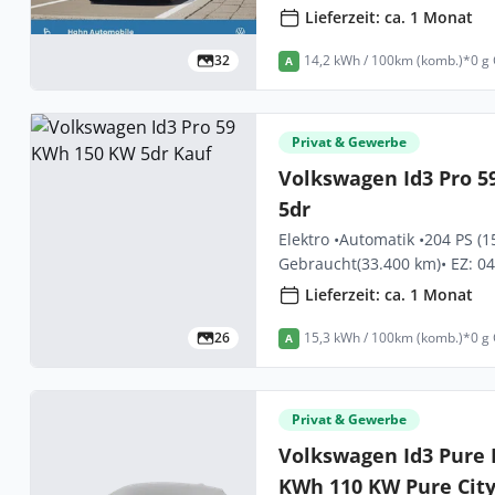
Lieferzeit: ca. 1 Monat
32
14,2 kWh / 100km (komb.)*
0 g
A
Privat & Gewerbe
Volkswagen Id3 Pro 
5dr
Elektro •
Automatik •
204 PS (1
Gebraucht
(33.400 km)
• EZ: 0
Lieferzeit: ca. 1 Monat
26
15,3 kWh / 100km (komb.)*
0 g
A
Privat & Gewerbe
Volkswagen Id3 Pure
KWh 110 KW Pure City