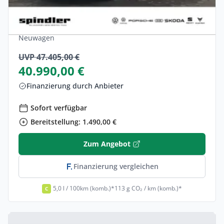
BusiPremPaket, 360,
Hybrid •
Automatik •
203 PS (150 kW)
Neuwagen
UVP 47.405,00 €
40.990,00 €
Finanzierung durch Anbieter
Sofort verfügbar
Bereitstellung: 1.490,00 €
Zum Angebot
Finanzierung vergleichen
5,0 l / 100km (komb.)*
113 g CO₂ / km (komb.)*
C