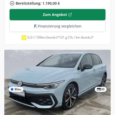
Bereitstellung: 1.190,00 €
Zum Angebot
Finanzierung vergleichen
5,3 l / 100km (komb.)*
121 g CO₂ / km (komb.)*
D
Blau
30
Privat & Gewerbe
Volkswagen Golf 1.5 EHybrid OPF 130kW