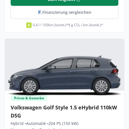
Finanzierung vergleichen
0,4 l / 100km (komb.)*
8 g CO₂ / km (komb.)*
B
Privat & Gewerbe
Volkswagen Golf Style 1.5 eHybrid 110kW
DSG
Hybrid •
Automatik •
204 PS (150 kW)