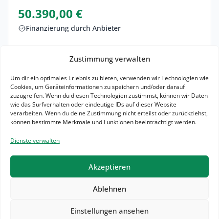
50.390,00 €
Finanzierung durch Anbieter
Lieferzeit: ca. 1 Monat
Zustimmung verwalten
Zum Angebot
Um dir ein optimales Erlebnis zu bieten, verwenden wir Technologien wie
Cookies, um Geräteinformationen zu speichern und/oder darauf
Finanzierung vergleichen
zuzugreifen. Wenn du diesen Technologien zustimmst, können wir Daten
wie das Surfverhalten oder eindeutige IDs auf dieser Website
verarbeiten. Wenn du deine Zustimmung nicht erteilst oder zurückziehst,
1,3 l / 100km (komb.)*
30 g CO₂ / km (komb.)*
B
können bestimmte Merkmale und Funktionen beeinträchtigt werden.
Dienste verwalten
Akzeptieren
Ablehnen
Redaktion
Datenschutzerklärung
Impressum
Einstellungen ansehen
Cookie-Richtlinie (EU)