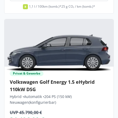
1,1 l / 100km (komb.)*
25 g CO₂ / km (komb.)*
B
Privat & Gewerbe
Volkswagen Golf Energy 1.5 eHybrid
110kW DSG
Hybrid •
Automatik •
204 PS (150 kW)
Neuwagen
(konfigurierbar)
UVP 45.790,00 €