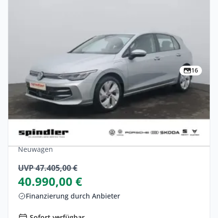
16
Privat
Volkswagen Golf Life eHybrid 266PS DSG
BusiPremPaket, 360,
Hybrid •
Automatik •
203 PS (150 kW)
Neuwagen
UVP 47.405,00 €
40.990,00 €
Finanzierung durch Anbieter
Sofort verfügbar