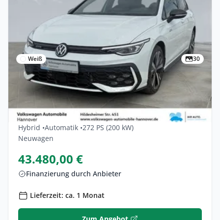
Weiß
30
Privat & Gewerbe
Volkswagen Golf 1.5 EHybrid OPF 130kW
DSG GTE 5dr
Hybrid •
Automatik •
272 PS (200 kW)
Neuwagen
43.480,00 €
Finanzierung durch Anbieter
Lieferzeit: ca. 1 Monat
Zum Angebot