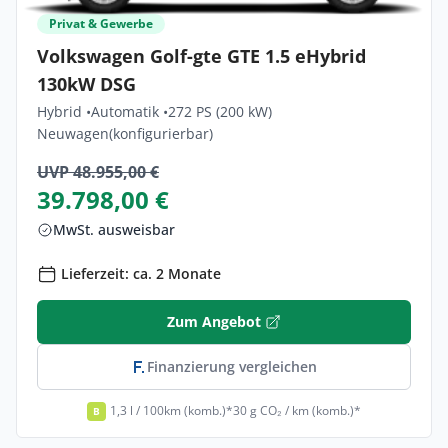
Privat & Gewerbe
Volkswagen Golf-gte GTE 1.5 eHybrid
130kW DSG
Hybrid •
Automatik •
272 PS (200 kW)
Neuwagen
(konfigurierbar)
UVP 48.955,00 €
39.798,00 €
MwSt. ausweisbar
Lieferzeit: ca. 2 Monate
Zum Angebot
Finanzierung vergleichen
1,3 l / 100km (komb.)*
30 g CO₂ / km (komb.)*
B