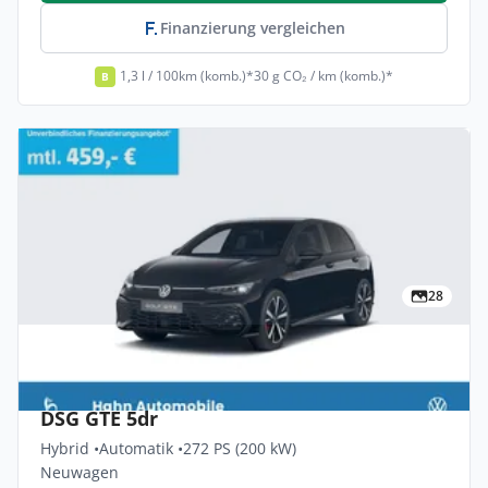
Finanzierung vergleichen
1,3 l / 100km (komb.)*
30 g CO₂ / km (komb.)*
B
28
Privat & Gewerbe
Volkswagen Golf 1.5 EHybrid OPF 130kW
DSG GTE 5dr
Hybrid •
Automatik •
272 PS (200 kW)
Neuwagen