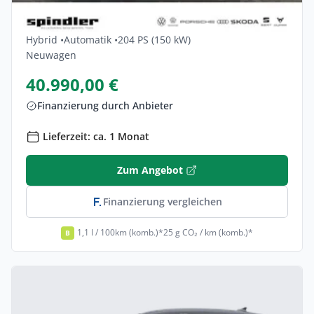
Volkswagen Golf 1.5 EHybrid OPF 110kW
DSG Life 5dr
Hybrid •
Automatik •
204 PS (150 kW)
Neuwagen
40.990,00 €
Finanzierung durch Anbieter
Lieferzeit: ca. 1 Monat
Zum Angebot
Finanzierung vergleichen
1,1 l / 100km (komb.)*
25 g CO₂ / km (komb.)*
B