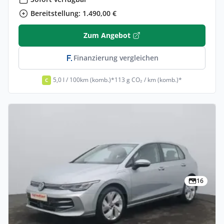
Bereitstellung: 1.490,00 €
Zum Angebot
Finanzierung vergleichen
5,0 l / 100km (komb.)*
113 g CO₂ / km (komb.)*
C
16
Gewerbe
Volkswagen Golf Life eHybrid 266PS DSG