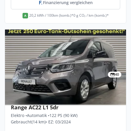
Finanzierung vergleichen
20,2 kWh / 100km (komb.)*
0 g CO₂ / km (komb.)*
A
40
Privat & Gewerbe
Renault Kangoo-e-tech Techno Comfort
Range AC22 L1 5dr
Elektro •
Automatik •
122 PS (90 kW)
Gebraucht
(14 km)
• EZ: 03/2024