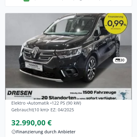
30
Privat & Gewerbe
Renault Kangoo-e-tech Techno Comfort
Range AC22 L1 5dr
Elektro •
Automatik •
122 PS (90 kW)
Gebraucht
(10 km)
• EZ: 04/2025
32.990,00 €
Finanzierung durch Anbieter