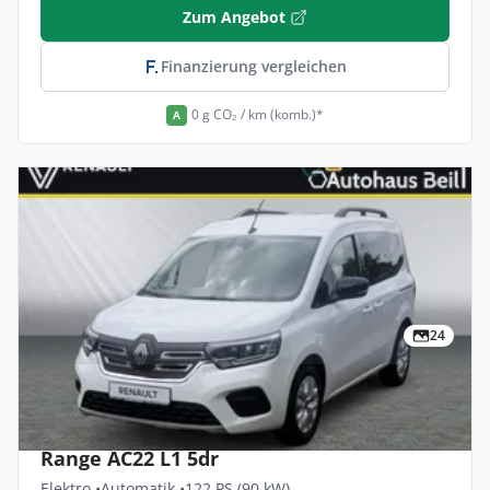
Zum Angebot
Finanzierung vergleichen
0 g CO₂ / km (komb.)*
A
24
Privat & Gewerbe
Renault Kangoo-e-tech Equilibre Comfort
Range AC22 L1 5dr
Elektro •
Automatik •
122 PS (90 kW)