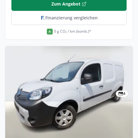
Zum Angebot
Finanzierung vergleichen
0 g CO₂ / km (komb.)*
A
4
Privat & Gewerbe
Renault Kangoo Z.E. 60 Maxi Kaufbatterie
2-S PDC Temp Finanzierung privat
Elektro •
Automatik •
60 PS (44 kW)