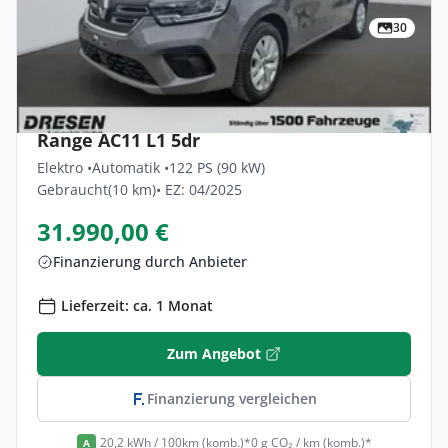
30
Privat & Gewerbe
Renault Kangoo-e-tech Equilibre Comfort
Range AC11 L1 5dr
Elektro •
Automatik •
122 PS (90 kW)
Gebraucht
(10 km)
• EZ: 04/2025
31.990,00 €
Finanzierung durch Anbieter
Lieferzeit: ca. 1 Monat
Zum Angebot
Finanzierung vergleichen
20,2 kWh / 100km (komb.)*
0 g CO₂ / km (komb.)*
A