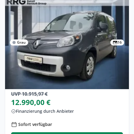
Grau
16
Privat & Gewerbe
Renault Kangoo Z.E. 2-Sitzer Batteriekauf
Elektro •
Automatik •
59 PS (44 kW)
Gebraucht
(60.544 km)
• EZ: 10/2018
UVP 10.915,97 €
12.990,00 €
Finanzierung durch Anbieter
Sofort verfügbar