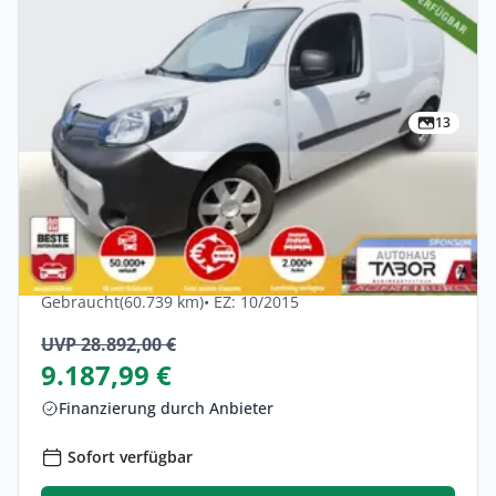
13
Gewerbe
Renault Kangoo Z.E. 60 Maxi Kaufbatterie
2-S PDC Temp
Elektro •
Automatik •
59 PS (44 kW)
Gebraucht
(60.739 km)
• EZ: 10/2015
UVP 28.892,00 €
9.187,99 €
Finanzierung durch Anbieter
Sofort verfügbar