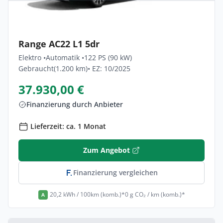
Privat & Gewerbe
Renault Kangoo-e-tech Techno Comfort
Range AC22 L1 5dr
Elektro •
Automatik •
122 PS (90 kW)
Gebraucht
(1.200 km)
• EZ: 10/2025
37.930,00 €
Finanzierung durch Anbieter
Lieferzeit: ca. 1 Monat
Zum Angebot
Finanzierung vergleichen
20,2 kWh / 100km (komb.)*
0 g CO₂ / km (komb.)*
A