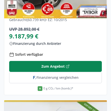
Renault Kangoo Z.E. 60 Maxi Kaufbatterie
2-S PDC Temp
Elektro •
Automatik •
59 PS (44 kW)
Gebraucht
(60.739 km)
• EZ: 10/2015
UVP 28.892,00 €
9.187,99 €
Finanzierung durch Anbieter
Sofort verfügbar
Zum Angebot
Finanzierung vergleichen
0 g CO₂ / km (komb.)*
A