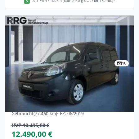
19,1 kWh / 100km (komb.)*
0 g CO₂ / km (komb.)*
A
16
Privat & Gewerbe
Renault Kangoo Z.E. Maxi 5-Sitzer
Doppelkabine Batteriekauf
Elektro •
Automatik •
59 PS (44 kW)
Gebraucht
(77.460 km)
• EZ: 06/2019
UVP 10.495,80 €
12.490,00 €