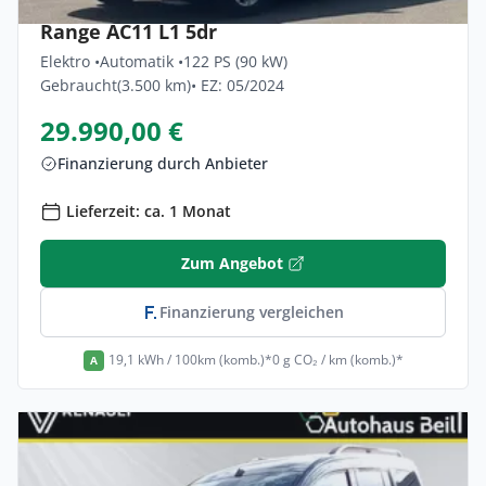
Renault Kangoo-e-tech Equilibre Comfort
Range AC11 L1 5dr
Elektro •
Automatik •
122 PS (90 kW)
Gebraucht
(3.500 km)
• EZ: 05/2024
29.990,00 €
Finanzierung durch Anbieter
Lieferzeit: ca. 1 Monat
Zum Angebot
Finanzierung vergleichen
19,1 kWh / 100km (komb.)*
0 g CO₂ / km (komb.)*
A