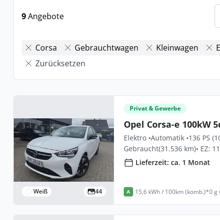
9
Angebote
Corsa
Gebrauchtwagen
Kleinwagen
E
Zurücksetzen
Privat & Gewerbe
Opel Corsa-e 100kW 5
Elektro •
Automatik •
136 PS (1
Gebraucht
(31.536 km)
• EZ: 1
Lieferzeit: ca. 1 Monat
Weiß
44
15,6 kWh / 100km (komb.)*
0 g
A