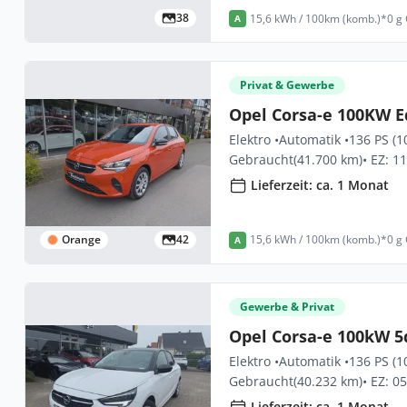
38
15,6 kWh / 100km (komb.)*
0 g
A
Privat & Gewerbe
Opel Corsa-e 100KW E
Elektro •
Automatik •
136 PS (1
Gebraucht
(41.700 km)
• EZ: 1
Lieferzeit: ca. 1 Monat
Orange
42
15,6 kWh / 100km (komb.)*
0 g
A
Gewerbe & Privat
Opel Corsa-e 100kW 5
Elektro •
Automatik •
136 PS (1
Gebraucht
(40.232 km)
• EZ: 0
Lieferzeit: ca. 1 Monat