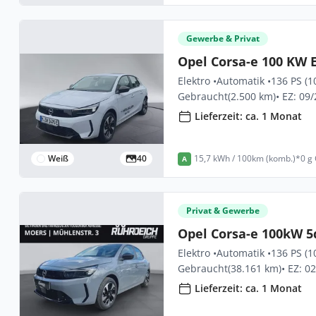
Gewerbe & Privat
Opel Corsa-e 100 KW E
Elektro •
Automatik •
136 PS (1
Gebraucht
(2.500 km)
• EZ: 09
Lieferzeit: ca. 1 Monat
Weiß
40
15,7 kWh / 100km (komb.)*
0 g
A
Privat & Gewerbe
Opel Corsa-e 100kW 5
Elektro •
Automatik •
136 PS (1
Gebraucht
(38.161 km)
• EZ: 0
Lieferzeit: ca. 1 Monat