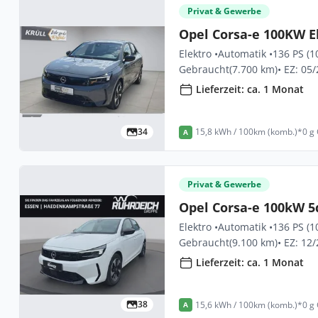
Privat & Gewerbe
Opel Corsa-e 100KW E
Elektro •
Automatik •
136 PS (1
Gebraucht
(7.700 km)
• EZ: 05
Lieferzeit: ca. 1 Monat
34
15,8 kWh / 100km (komb.)*
0 g
A
Privat & Gewerbe
Opel Corsa-e 100kW 5
Elektro •
Automatik •
136 PS (1
Gebraucht
(9.100 km)
• EZ: 12
Lieferzeit: ca. 1 Monat
38
15,6 kWh / 100km (komb.)*
0 g
A