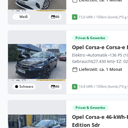
Weiß
46
15,6 kWh / 100km (komb.)*
0 g
A
Privat & Gewerbe
Opel Corsa-e Corsa-e 
Elektro •
Automatik •
136 PS (1
Gebraucht
(27.430 km)
• EZ: 0
Lieferzeit: ca. 1 Monat
Schwarz
46
16,8 kWh / 100km (komb.)*
0 g
A
Privat & Gewerbe
Opel Corsa-e 46-kWh-
Edition 5dr