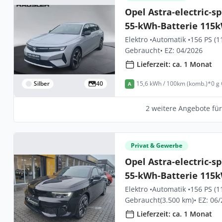
Opel Astra-electric-sp
55-kWh-Batterie 115k
Elektro •
Automatik •
156 PS (1
Gebraucht
• EZ: 04/2026
Lieferzeit: ca. 1 Monat
Silber
40
15,6 kWh / 100km (komb.)*
0 g
A
2 weitere Angebote fü
Privat & Gewerbe
Opel Astra-electric-sp
55-kWh-Batterie 115k
Elektro •
Automatik •
156 PS (1
Gebraucht
(3.500 km)
• EZ: 06
Lieferzeit: ca. 1 Monat