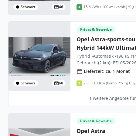
Schwarz
46
15,6 kWh / 100km (komb.)*
0 g
A
Privat & Gewerbe
Opel Astra-sports-tour
Hybrid 144kW Ultimat
Hybrid •
Automatik •
196 PS (1
Gebraucht
(2 km)
• EZ: 05/202
Lieferzeit: ca. 1 Monat
Schwarz
60
2,3 l / 100km (komb.)*
51 g CO₂
B
1 weitere Angebote fü
Privat & Gewerbe
Opel Astra