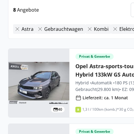
8
Angebote
Astra
Gebrauchtwagen
Kombi
Elektr
Privat & Gewerbe
Opel Astra-sports-tou
Hybrid 133kW GS Auto
Hybrid •
Automatik •
180 PS (1
Gebraucht
(29.800 km)
• EZ: 0
Lieferzeit: ca. 1 Monat
40
1,3 l / 100km (komb.)*
30 g CO₂
B
Privat & Gewerbe