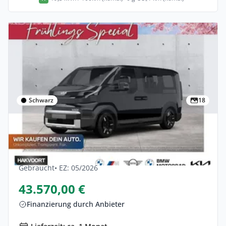
Schwarz
18
Gewerbe & Privat
Kia Pv5-passenger 71,2 KWh Elite 5dr
Elektro •
Automatik •
163 PS (120 kW)
Gebraucht
• EZ: 05/2026
43.570,00 €
Finanzierung durch Anbieter