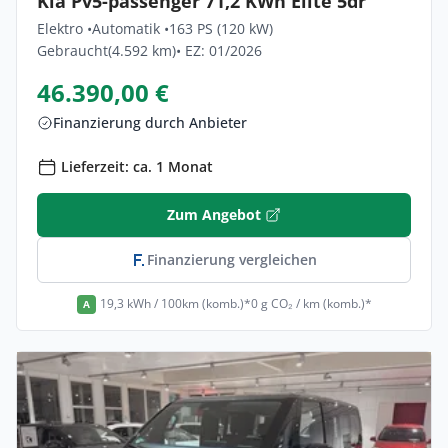
Kia Pv5-passenger 71,2 KWh Elite 5dr
Elektro •
Automatik •
163 PS (120 kW)
Gebraucht
(4.592 km)
• EZ: 01/2026
46.390,00 €
Finanzierung durch Anbieter
Lieferzeit: ca. 1 Monat
Zum Angebot
Finanzierung vergleichen
19,3 kWh / 100km (komb.)*
0 g CO₂ / km (komb.)*
A