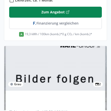
Lieferzeit: ca. 1 Monat
Zum Angebot
Finanzierung vergleichen
19,3 kWh / 100km (komb.)*
0 g CO₂ / km (komb.)*
A
Grau
2
Privat & Gewerbe
Kia Pv5-passenger 71,2 KWh Elite 5dr