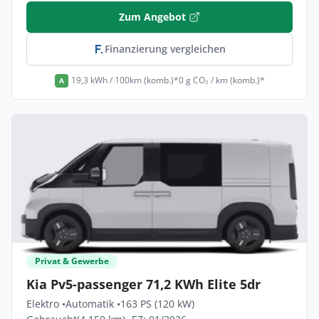
Zum Angebot
Finanzierung vergleichen
19,3 kWh / 100km (komb.)*
0 g CO₂ / km (komb.)*
A
Privat & Gewerbe
Kia Pv5-passenger 71,2 KWh Elite 5dr
Elektro •
Automatik •
163 PS (120 kW)