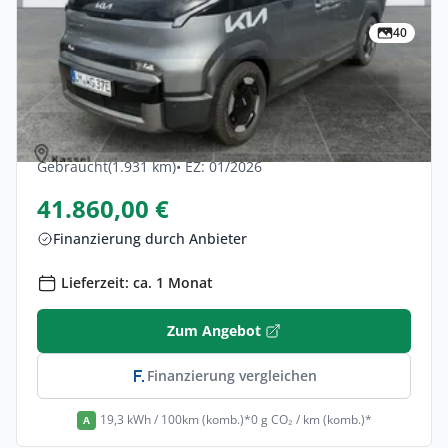
40
Privat & Gewerbe
Kia Pv5-passenger 71,2 KWh Elite 5dr
Elektro •
Automatik •
163 PS (120 kW)
Gebraucht
(1.931 km)
• EZ: 01/2026
41.860,00 €
Finanzierung durch Anbieter
Lieferzeit: ca. 1 Monat
Zum Angebot
Finanzierung vergleichen
19,3 kWh / 100km (komb.)*
0 g CO₂ / km (komb.)*
A