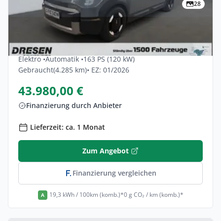
28
Privat & Gewerbe
Kia Pv5-passenger 71,2 KWh Elite 5dr
Elektro •
Automatik •
163 PS (120 kW)
Gebraucht
(4.285 km)
• EZ: 01/2026
43.980,00 €
Finanzierung durch Anbieter
Lieferzeit: ca. 1 Monat
Zum Angebot
Finanzierung vergleichen
19,3 kWh / 100km (komb.)*
0 g CO₂ / km (komb.)*
A