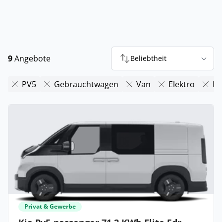
9
Angebote
Beliebtheit
PV5
Gebrauchtwagen
Van
Elektro
Hy
Privat & Gewerbe