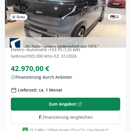
Grau
22
Gewerbe & Privat
Kia Pv5-passenger 71,2 KWh Elite 5dr
Elektro •
Automatik •
163 PS (120 kW)
Gebraucht
(5.000 km)
• EZ: 01/2026
42.970,00 €
Finanzierung durch Anbieter
Lieferzeit: ca. 1 Monat
Zum Angebot
Finanzierung vergleichen
19,3 kWh / 100km (komb.)*
0 g CO₂ / km (komb.)*
A