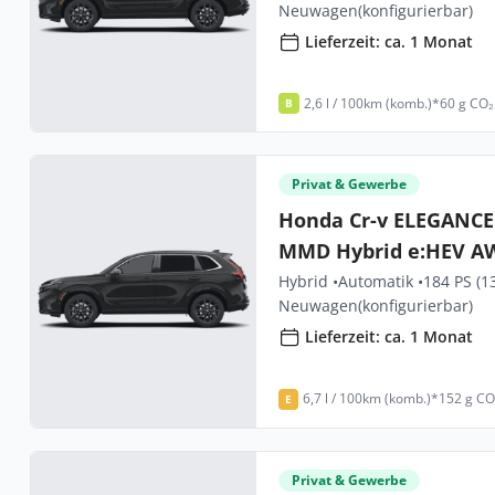
Neuwagen
(konfigurierbar)
Lieferzeit: ca. 1 Monat
2,6 l / 100km (komb.)*
60 g CO₂
B
Privat & Gewerbe
Honda Cr-v ELEGANCE S
MMD Hybrid e:HEV A
Styl
Hybrid •
Automatik •
184 PS (1
Neuwagen
(konfigurierbar)
Lieferzeit: ca. 1 Monat
6,7 l / 100km (komb.)*
152 g CO
E
Privat & Gewerbe