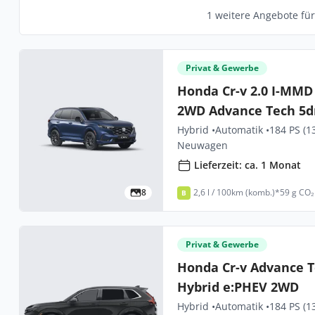
1 weitere Angebote fü
Privat & Gewerbe
Honda Cr-v 2.0 I-MMD
2WD Advance Tech 5d
Hybrid •
Automatik •
184 PS (1
Neuwagen
Lieferzeit: ca. 1 Monat
8
2,6 l / 100km (komb.)*
59 g CO₂
B
Privat & Gewerbe
Honda Cr-v Advance T
Hybrid e:PHEV 2WD
Hybrid •
Automatik •
184 PS (1