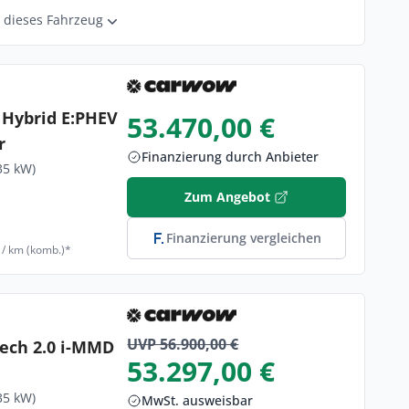
r dieses Fahrzeug
 Hybrid E:PHEV
53.470,00 €
r
Finanzierung durch Anbieter
35 kW)
Zum Angebot
Finanzierung vergleichen
 / km (komb.)*
UVP 56.900,00 €
ech 2.0 i-MMD
53.297,00 €
35 kW)
MwSt. ausweisbar