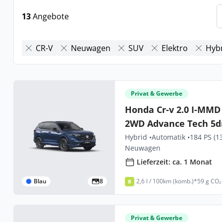
13
Angebote
CR-V
Neuwagen
SUV
Elektro
Hyb
Privat & Gewerbe
Honda Cr-v 2.0 I-MMD
2WD Advance Tech 5d
Hybrid •
Automatik •
184 PS (1
Neuwagen
Lieferzeit: ca. 1 Monat
Blau
8
2,6 l / 100km (komb.)*
59 g CO₂
B
Privat & Gewerbe