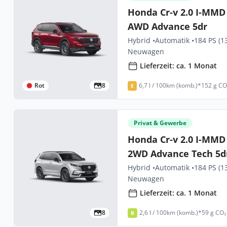
Honda Cr-v 2.0 I-MMD
AWD Advance 5dr
Hybrid •
Automatik •
184 PS (1
Neuwagen
Lieferzeit: ca. 1 Monat
Rot
8
6,7 l / 100km (komb.)*
152 g CO
E
Privat & Gewerbe
Honda Cr-v 2.0 I-MMD
2WD Advance Tech 5d
Hybrid •
Automatik •
184 PS (1
Neuwagen
Lieferzeit: ca. 1 Monat
8
2,6 l / 100km (komb.)*
59 g CO₂
B