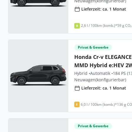
Neuwagen
(konfigurierbar)
Lieferzeit: ca. 1 Monat
2,6 l / 100km (komb.)*
59 g CO₂
B
Privat & Gewerbe
Honda Cr-v ELEGANCE S
MMD Hybrid e:HEV 2
Styl
Hybrid •
Automatik •
184 PS (1
Neuwagen
(konfigurierbar)
Lieferzeit: ca. 1 Monat
6,0 l / 100km (komb.)*
136 g CO
E
Privat & Gewerbe