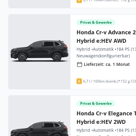
Privat & Gewerbe
Honda Cr-v Advance 
Hybrid e:HEV AWD
Hybrid •
Automatik •
184 PS (1
Neuwagen
(konfigurierbar)
Lieferzeit: ca. 1 Monat
6,7 l / 100km (komb.)*
152 g CO
E
Privat & Gewerbe
Honda Cr-v Elegance 
Hybrid e:HEV 2WD
Hybrid •
Automatik •
184 PS (1