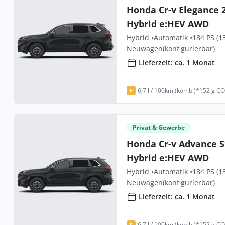
Honda Cr-v Elegance 
Hybrid e:HEV AWD
Hybrid •
Automatik •
184 PS (1
Neuwagen
(konfigurierbar)
Lieferzeit: ca. 1 Monat
6,7 l / 100km (komb.)*
152 g CO
E
Privat & Gewerbe
Honda Cr-v Advance S
Hybrid e:HEV AWD
Hybrid •
Automatik •
184 PS (1
Neuwagen
(konfigurierbar)
Lieferzeit: ca. 1 Monat
6,7 l / 100km (komb.)*
152 g CO
E