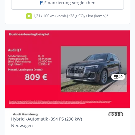
Finanzierung vergleichen
1,2 l / 100km (komb.)*
28 g CO₂ / km (komb.)*
B
40
Privat & Gewerbe
Audi Q7 TFSI E 290 KW Quattro Tiptronic
5dr
Hybrid •
Automatik •
394 PS (290 kW)
Neuwagen