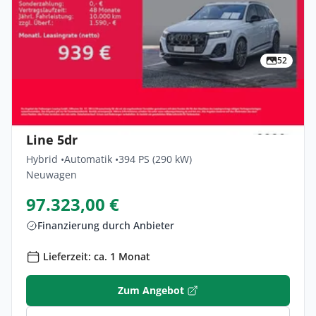
52
Privat & Gewerbe
Audi Q7 TFSI E 290 KW Quattro Tiptronic S
Line 5dr
Hybrid •
Automatik •
394 PS (290 kW)
Neuwagen
97.323,00 €
Finanzierung durch Anbieter
Lieferzeit: ca. 1 Monat
Zum Angebot