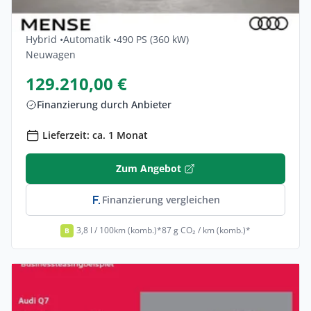
Audi Q7 TFSI E 360 KW Quattro Tiptronic S
Line 5dr
Hybrid •
Automatik •
490 PS (360 kW)
Neuwagen
129.210,00 €
Finanzierung durch Anbieter
Lieferzeit: ca. 1 Monat
Zum Angebot
Finanzierung vergleichen
3,8 l / 100km (komb.)*
87 g CO₂ / km (komb.)*
B