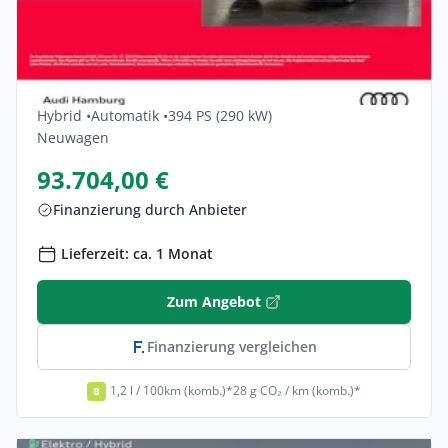
Privat & Gewerbe
Audi Q7 TFSI E 290 KW Quattro Tiptronic S
Line 5dr
Hybrid •
Automatik •
394 PS (290 kW)
Neuwagen
93.704,00 €
Finanzierung durch Anbieter
Lieferzeit: ca. 1 Monat
Zum Angebot
Finanzierung vergleichen
1,2 l / 100km (komb.)*
28 g CO₂ / km (komb.)*
B