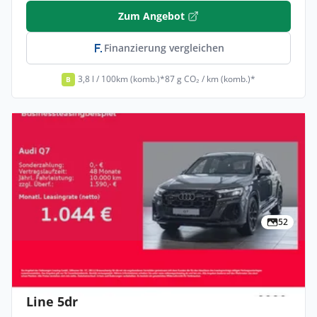
Zum Angebot
Finanzierung vergleichen
3,8 l / 100km (komb.)*
87 g CO₂ / km (komb.)*
B
52
Privat & Gewerbe
Audi Q7 TFSI E 290 KW Quattro Tiptronic S
Line 5dr