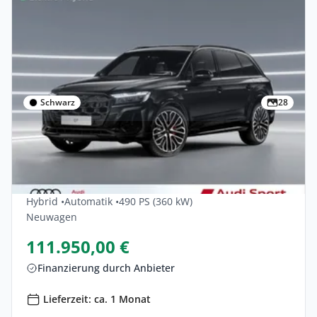
Schwarz
28
Privat & Gewerbe
Audi Q7 TFSI E 360 KW Quattro Tiptronic S
Line 5dr
Hybrid •
Automatik •
490 PS (360 kW)
Neuwagen
111.950,00 €
Finanzierung durch Anbieter
Lieferzeit: ca. 1 Monat