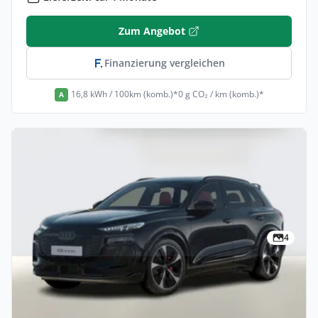
Zum Angebot
Finanzierung vergleichen
16,8 kWh / 100km (komb.)*
0 g CO₂ / km (komb.)*
A
4
Privat & Gewerbe
Audi SQ6 e-tron Tech+ Matrix Nav
Kam360 ACC SHZ 20Z Finanzierung privat