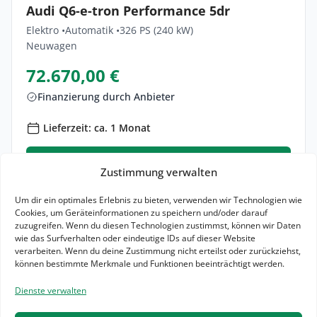
Audi Q6-e-tron Performance 5dr
Elektro •
Automatik •
326 PS (240 kW)
Neuwagen
72.670,00 €
Finanzierung durch Anbieter
Lieferzeit: ca. 1 Monat
Zum Angebot
Zustimmung verwalten
Finanzierung vergleichen
Um dir ein optimales Erlebnis zu bieten, verwenden wir Technologien wie
Cookies, um Geräteinformationen zu speichern und/oder darauf
15,9 kWh / 100km (komb.)*
0 g CO₂ / km (komb.)*
zuzugreifen. Wenn du diesen Technologien zustimmst, können wir Daten
A
wie das Surfverhalten oder eindeutige IDs auf dieser Website
verarbeiten. Wenn du deine Zustimmung nicht erteilst oder zurückziehst,
können bestimmte Merkmale und Funktionen beeinträchtigt werden.
Zeige weitere Ergebnisse
Dienste verwalten