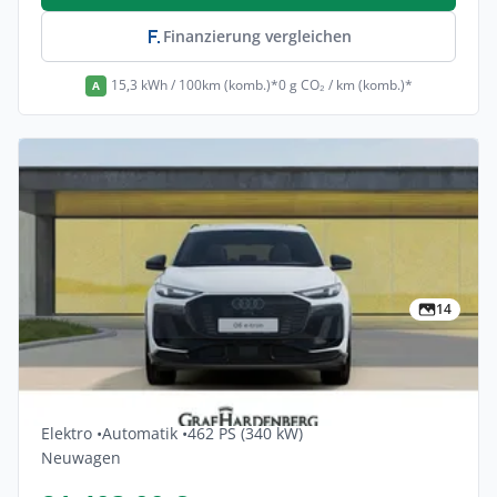
Finanzierung vergleichen
15,3 kWh / 100km (komb.)*
0 g CO₂ / km (komb.)*
A
14
Privat & Gewerbe
Audi Q6-e-tron Quattro 5dr
Elektro •
Automatik •
462 PS (340 kW)
Neuwagen