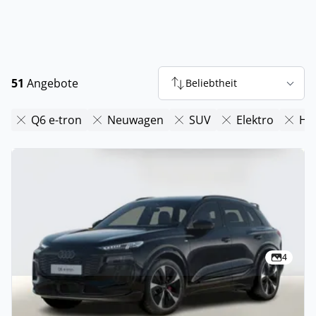
51
Angebote
Beliebtheit
Q6 e-tron
Neuwagen
SUV
Elektro
Hy
4
Privat & Gewerbe