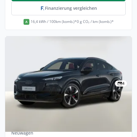
Finanzierung vergleichen
16,4 kWh / 100km (komb.)*
0 g CO₂ / km (komb.)*
A
4
Privat & Gewerbe
Audi SQ6 e-tron Sportback Tech+ Matrix
Nav Kam 20Z Finanzierung privat
Elektro •
Automatik •
489 PS (360 kW)
Neuwagen