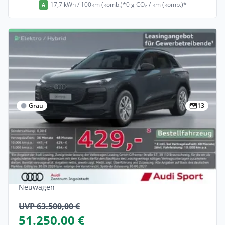
17,7 kWh / 100km (komb.)*
0 g CO₂ / km (komb.)*
A
Grau
13
Gewerbe
Audi Q6 e-tron LED STHZG ACC NAVI PDC
UPE 63.500,-
Elektro •
Automatik •
251 PS (185 kW)
Neuwagen
UVP 63.500,00 €
51.250,00 €