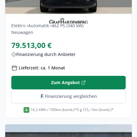
Privat & Gewerbe
Audi Q6-e-tron Quattro 5dr
Elektro •
Automatik •
462 PS (340 kW)
Neuwagen
79.513,00 €
Finanzierung durch Anbieter
Lieferzeit: ca. 1 Monat
Zum Angebot
Finanzierung vergleichen
16,2 kWh / 100km (komb.)*
0 g CO₂ / km (komb.)*
A