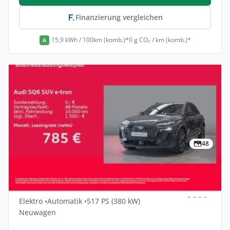
Finanzierung vergleichen
15,9 kWh / 100km (komb.)*
0 g CO₂ / km (komb.)*
A
48
Privat & Gewerbe
Audi Sq6-e-tron Quattro 5dr
Elektro •
Automatik •
517 PS (380 kW)
Neuwagen