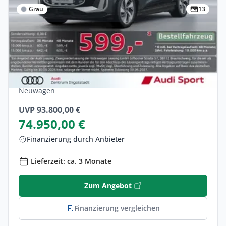
Grau
13
Gewerbe
Audi SQ6 e-tron qu STHZG MATRIX UPE
93.800,-
Elektro •
Automatik •
489 PS (360 kW)
Neuwagen
UVP 93.800,00 €
74.950,00 €
Finanzierung durch Anbieter
Lieferzeit: ca. 3 Monate
Zum Angebot
Finanzierung vergleichen