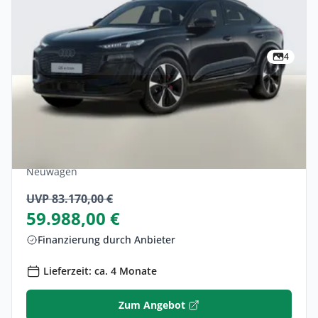
4
Privat & Gewerbe
Audi Q6 Sportback e-tron quattro Tech+
Nav VirCo+ SHZ Finanzierung privat
Elektro •
Automatik •
428 PS (315 kW)
Neuwagen
UVP 83.170,00 €
59.988,00 €
Finanzierung durch Anbieter
Lieferzeit: ca. 4 Monate
Zum Angebot