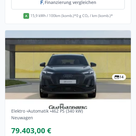
Finanzierung vergleichen
15,9 kWh / 100km (komb.)*
0 g CO₂ / km (komb.)*
A
14
Privat & Gewerbe
Audi Q6-e-tron Quattro 5dr
Elektro •
Automatik •
462 PS (340 kW)
Neuwagen
79.403,00 €