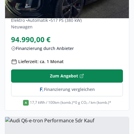
Gewerbe & Privat
Audi Sq6-e-tron Quattro 5dr
Elektro •
Automatik •
517 PS (380 kW)
Neuwagen
94.990,00 €
Finanzierung durch Anbieter
Lieferzeit: ca. 1 Monat
Zum Angebot
Finanzierung vergleichen
17,7 kWh / 100km (komb.)*
0 g CO₂ / km (komb.)*
A