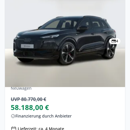
4
Privat & Gewerbe
Audi Q6 e-tron quattro Tech+ Nav VirCo+
SHZ ACC 19Z Finanzierung privat
Elektro •
Automatik •
428 PS (315 kW)
Neuwagen
UVP 80.770,00 €
58.188,00 €
Finanzierung durch Anbieter
Lieferzeit: ca. 4 Monate