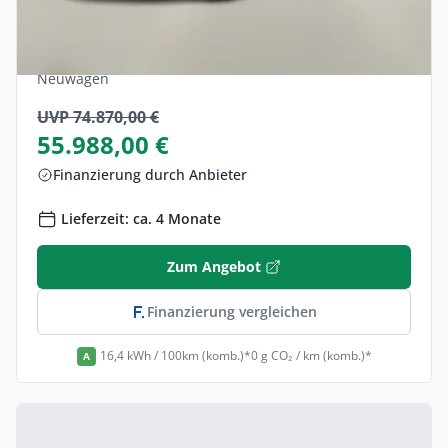
Audi Q6 e-tron Performance Tech+ Nav
VirCo+ SHZ 19Z Finanzierung privat
Elektro •
Automatik •
305 PS (224 kW)
Neuwagen
UVP 74.870,00 €
55.988,00 €
Finanzierung durch Anbieter
Lieferzeit: ca. 4 Monate
Zum Angebot
Finanzierung vergleichen
16,4 kWh / 100km (komb.)*
0 g CO₂ / km (komb.)*
A