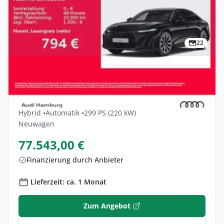
22
Privat & Gewerbe
Audi A6-limousine E-hybrid Quattro 220
KW S Tronic 4dr
Hybrid •
Automatik •
299 PS (220 kW)
Neuwagen
77.543,00 €
Finanzierung durch Anbieter
Lieferzeit: ca. 1 Monat
Zum Angebot