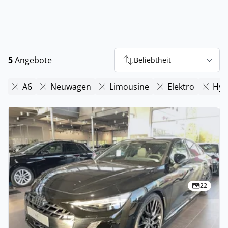
5
Angebote
Beliebtheit
A6
Neuwagen
Limousine
Elektro
Hyb
22
Privat & Gewerbe