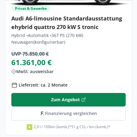
Privat & Gewerbe
Audi A6-limousine Standardausstattung
ehybrid quattro 270 kW S tronic
Hybrid •
Automatik •
367 PS (270 kW)
Neuwagen
(konfigurierbar)
UVP 75.850,00 €
61.361,00 €
MwSt. ausweisbar
Lieferzeit: ca. 2 Monate
Zum Angebot
Finanzierung vergleichen
2,0 l / 100km (komb.)*
51 g CO₂ / km (komb.)*
B