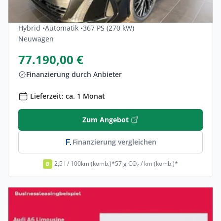
Audi A6-limousine E-hybrid Quattro 270
KW Editon One S Tr 4dr
Hybrid •
Automatik •
367 PS (270 kW)
Neuwagen
77.190,00 €
Finanzierung durch Anbieter
Lieferzeit: ca. 1 Monat
Zum Angebot
Finanzierung vergleichen
2,5 l / 100km (komb.)*
57 g CO₂ / km (komb.)*
B