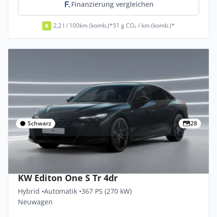
Finanzierung vergleichen
2,2 l / 100km (komb.)*
51 g CO₂ / km (komb.)*
B
Schwarz
28
Gewerbe & Privat
Audi A6-limousine E-hybrid Quattro 270
KW Editon One S Tr 4dr
Hybrid •
Automatik •
367 PS (270 kW)
Neuwagen