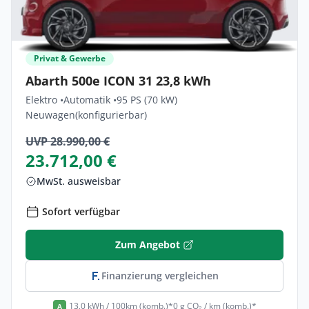
Privat & Gewerbe
Abarth 500e ICON 31 23,8 kWh
Elektro •
Automatik •
95 PS (70 kW)
Neuwagen
(konfigurierbar)
UVP 28.990,00 €
23.712,00 €
MwSt. ausweisbar
Sofort verfügbar
Zum Angebot
Finanzierung vergleichen
13,0 kWh / 100km (komb.)*
0 g CO₂ / km (komb.)*
A