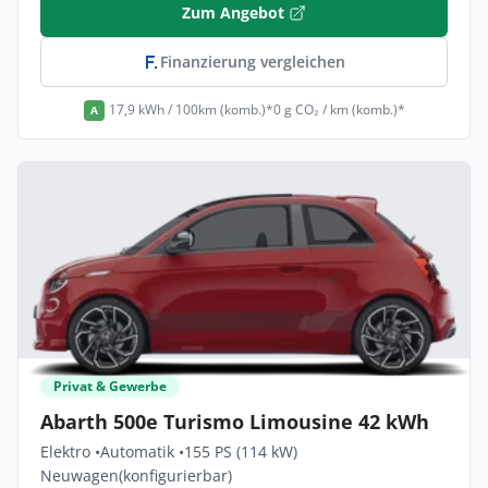
Zum Angebot
Finanzierung vergleichen
17,9 kWh / 100km (komb.)*
0 g CO₂ / km (komb.)*
A
Privat & Gewerbe
Abarth 500e Turismo Limousine 42 kWh
Elektro •
Automatik •
155 PS (114 kW)
Neuwagen
(konfigurierbar)