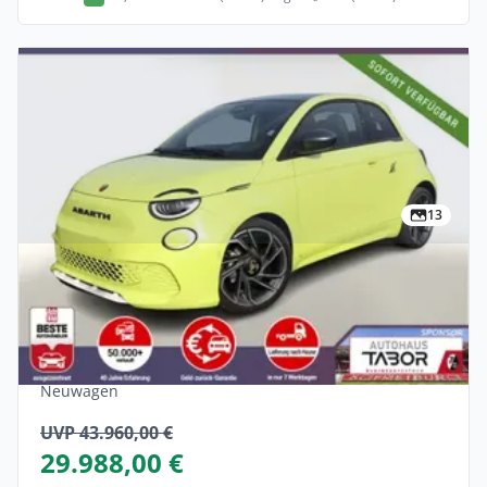
13
Privat
Abarth 500e 42 kWh Turismo LED Pano
Nav JBL SHZ Kam PDC
Elektro •
Automatik •
155 PS (114 kW)
Neuwagen
UVP 43.960,00 €
29.988,00 €