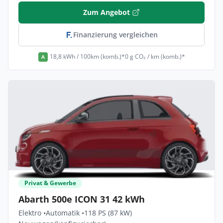
Zum Angebot
Finanzierung vergleichen
18,8 kWh / 100km (komb.)*
0 g CO₂ / km (komb.)*
A
Privat & Gewerbe
Abarth 500e ICON 31 42 kWh
Elektro •
Automatik •
118 PS (87 kW)