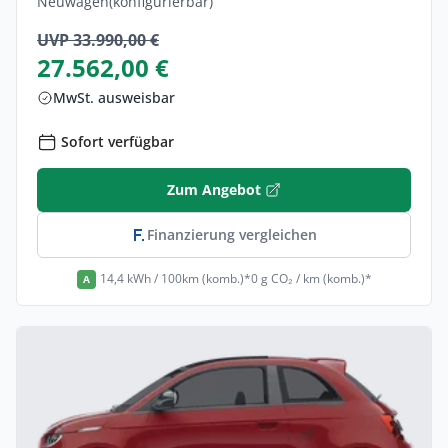
Neuwagen
(konfigurierbar)
UVP 33.990,00 €
27.562,00 €
MwSt. ausweisbar
Sofort verfügbar
Zum Angebot
Finanzierung vergleichen
14,4 kWh / 100km (komb.)*
0 g CO₂ / km (komb.)*
A