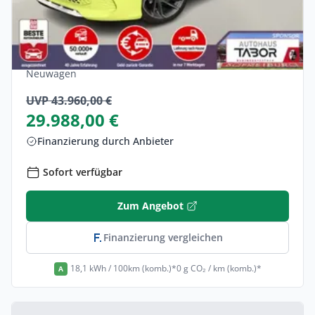
Abarth 500e 42 kWh Turismo LED Pano
Nav JBL SHZ Kam PDC
Elektro •
Automatik •
155 PS (114 kW)
Neuwagen
UVP 43.960,00 €
29.988,00 €
Finanzierung durch Anbieter
Sofort verfügbar
Zum Angebot
Finanzierung vergleichen
18,1 kWh / 100km (komb.)*
0 g CO₂ / km (komb.)*
A