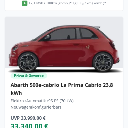
17,1 kWh / 100km (komb.)*
0 g CO₂ / km (komb.)*
A
Privat & Gewerbe
Abarth 500e-cabrio La Prima Cabrio 23,8
kWh
Elektro •
Automatik •
95 PS (70 kW)
Neuwagen
(konfigurierbar)
UVP 33.990,00 €
33.340,00 €