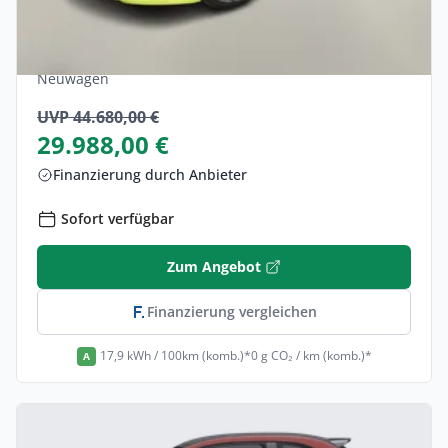
Abarth 500e 42 kWh Turismo LED Pano
Nav JBL SHZ Kam PDC Finanzierung
privat
Elektro •
Automatik •
155 PS (114 kW)
Neuwagen
UVP 44.680,00 €
29.988,00 €
Finanzierung durch Anbieter
Sofort verfügbar
Zum Angebot
Finanzierung vergleichen
17,9 kWh / 100km (komb.)*
0 g CO₂ / km (komb.)*
A